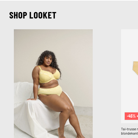
SHOP LOOKET
-45% 
Tai-trusse 
blondekant