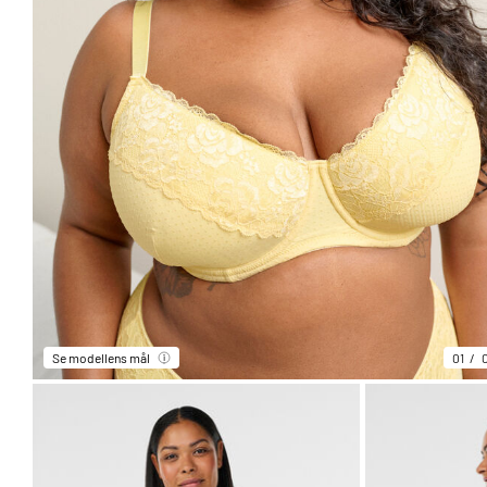
Se modellens mål
01