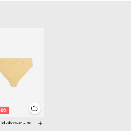
+10%
med dobby-struktur og