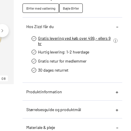
BH'er med vattering
Bøjle BH'er
Hos Zizzi får du
Gratis levering ved køb over 499,- ellers 9
kr
Hurtig levering­: 1-2 hverdage
Gratis retur for medlemmer
30 dages returret
08
06
08
Produktinformation
Størrelsesguide og produktmål
Materiale & pleje