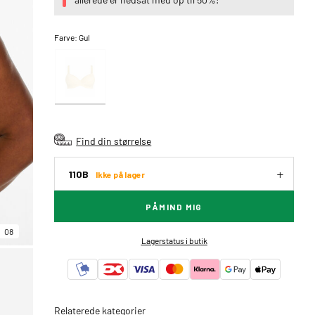
Farve:
Gul
Find din størrelse
110B
Ikke på lager
PÅMIND MIG
08
Lagerstatus i butik
Relaterede kategorier