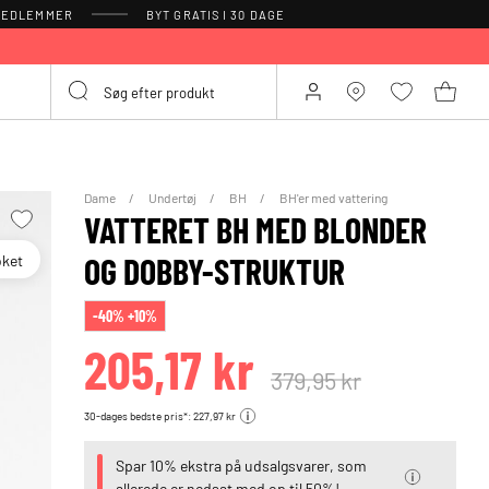
 MEDLEMMER
BYT GRATIS I 30 DAGE
Dame
Undertøj
BH
BH'er med vattering
VATTERET BH MED BLONDER
oket
OG DOBBY-STRUKTUR
-40% +10%
205,17 kr
379,95 kr
30-dages bedste pris*: 227,97 kr
Spar 10% ekstra på udsalgsvarer, som
allerede er nedsat med op til 50%!