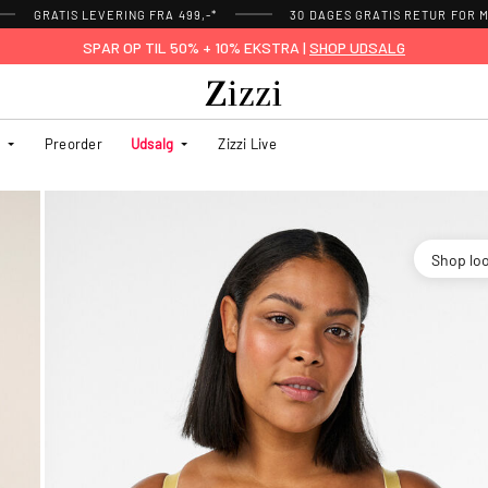
GRATIS LEVERING FRA 499,-*
30 DAGES GRATIS RETUR FOR
SPAR OP TIL 50% + 10% EKSTRA |
SHOP UDSALG
Preorder
Udsalg
Zizzi Live
Shop lo