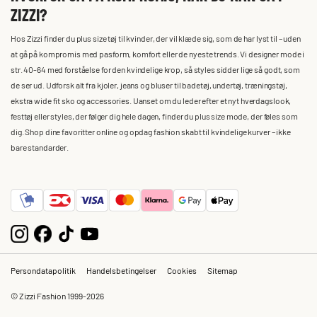
ZIZZI?
Hos Zizzi finder du plus size tøj til kvinder, der vil klæde sig, som de har lyst til – uden
at gå på kompromis med pasform, komfort eller de nyeste trends. Vi designer mode i
str. 40-64 med forståelse for den kvindelige krop, så styles sidder lige så godt, som
de ser ud. Udforsk alt fra kjoler, jeans og bluser til badetøj, undertøj, træningstøj,
ekstra wide fit sko og accessories. Uanset om du leder efter et nyt hverdagslook,
festtøj eller styles, der følger dig hele dagen, finder du plus size mode, der føles som
dig. Shop dine favoritter online og opdag fashion skabt til kvindelige kurver – ikke
bare standarder.
Persondatapolitik
Handelsbetingelser
Cookies
Sitemap
© Zizzi Fashion 1999-2026