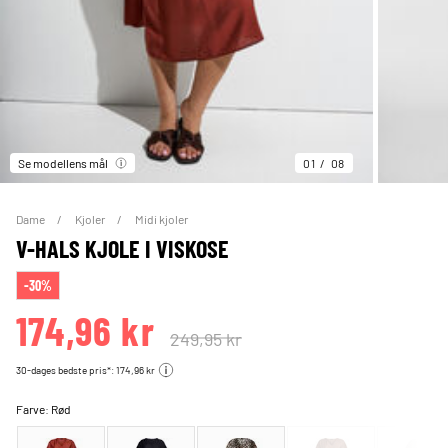
Se modellens mål
01
08
Dame
Kjoler
Midi kjoler
V-HALS KJOLE I VISKOSE
-30%
174,96 kr
249,95 kr
30-dages bedste pris*: 174,96 kr
Farve:
Rød