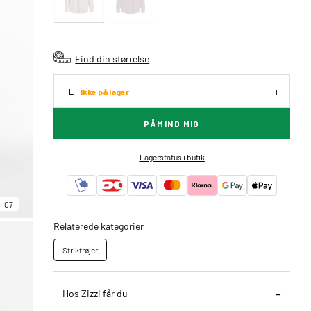
Find din størrelse
L
Ikke på lager
PÅMIND MIG
Lagerstatus i butik
07
Relaterede kategorier
Striktrøjer
Hos Zizzi får du