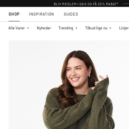
BLIV MEDLEM I DAG OG FÅ 20% RABAT*
SHOP
INSPIRATION
GUIDES
Alle Varer
Nyheder
Trending
Tilbud lige nu
Linjer