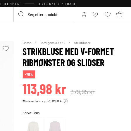
 MEDLEMMER
BYT GRATIS I 30 DAGE
Dame
Cardigans & Strik
Strikbluser
STRIKBLUSE MED V-FORMET
RIBMØNSTER OG SLIDSER
-70%
113,98 kr
379,95 kr
30-dages bedste pris*: 113,98 kr
Farve:
Grøn