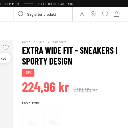
 MEDLEMMER
BYT GRATIS I 30 DAGE
Dame
Sko
Sneakers
EXTRA WIDE FIT - SNEAKERS I
oket
SPORTY DESIGN
-25%
224,96 kr
299,95 kr
Farve:
Hvid