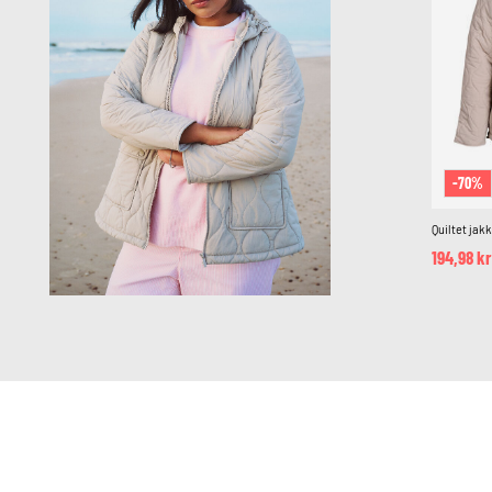
-70%
Quiltet ja
194,98 kr