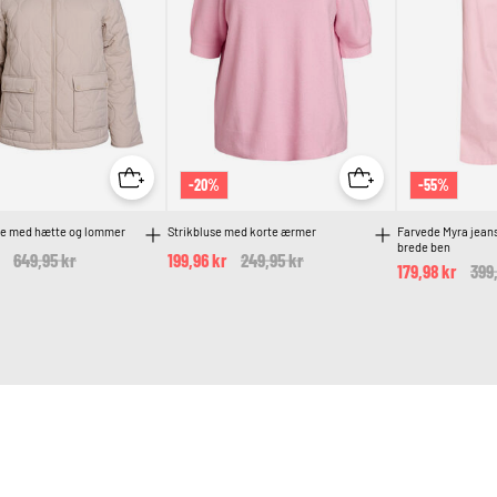
-20%
-55%
kke med hætte og lommer
Strikbluse med korte ærmer
Farvede Myra jeans
brede ben
Price reduced from
649,95 kr
to
199,96 kr
Price reduced from
249,95 kr
to
179,98 kr
Pri
399