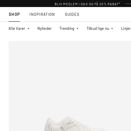
BLIV MEDLEM I DAG OG FÅ 20% RABAT*
SHOP
INSPIRATION
GUIDES
Alle Varer
Nyheder
Trending
Tilbud lige nu
Linjer