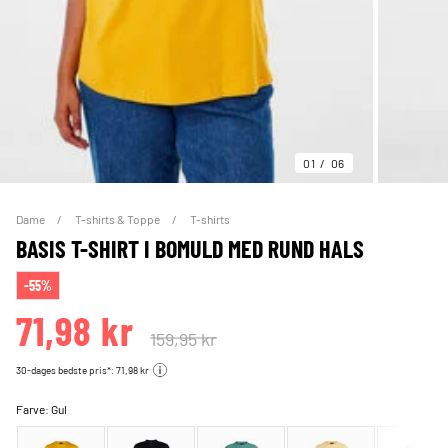
01
06
Dame
T-shirts & Toppe
T-shirts
BASIS T-SHIRT I BOMULD MED RUND HALS
-55%
71,98 kr
159,95 kr
30-dages bedste pris*: 71,98 kr
Farve:
Gul