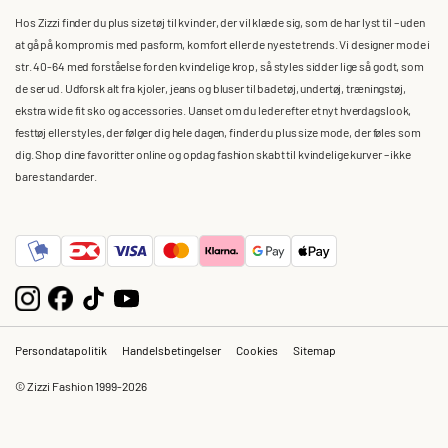
Hos Zizzi finder du plus size tøj til kvinder, der vil klæde sig, som de har lyst til – uden
at gå på kompromis med pasform, komfort eller de nyeste trends. Vi designer mode i
str. 40-64 med forståelse for den kvindelige krop, så styles sidder lige så godt, som
de ser ud. Udforsk alt fra kjoler, jeans og bluser til badetøj, undertøj, træningstøj,
ekstra wide fit sko og accessories. Uanset om du leder efter et nyt hverdagslook,
festtøj eller styles, der følger dig hele dagen, finder du plus size mode, der føles som
dig. Shop dine favoritter online og opdag fashion skabt til kvindelige kurver – ikke
bare standarder.
Persondatapolitik
Handelsbetingelser
Cookies
Sitemap
© Zizzi Fashion 1999-2026