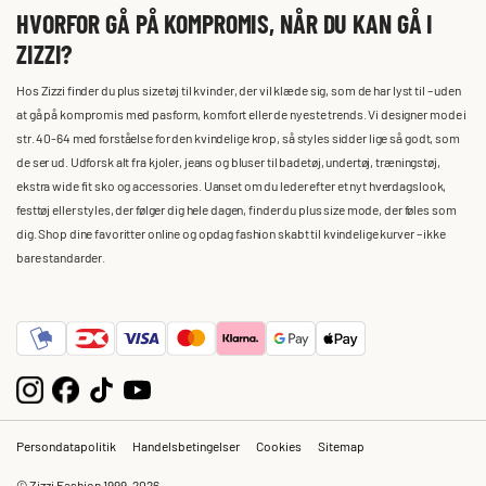
HVORFOR GÅ PÅ KOMPROMIS, NÅR DU KAN GÅ I
ZIZZI?
Hos Zizzi finder du plus size tøj til kvinder, der vil klæde sig, som de har lyst til – uden
at gå på kompromis med pasform, komfort eller de nyeste trends. Vi designer mode i
str. 40-64 med forståelse for den kvindelige krop, så styles sidder lige så godt, som
de ser ud. Udforsk alt fra kjoler, jeans og bluser til badetøj, undertøj, træningstøj,
ekstra wide fit sko og accessories. Uanset om du leder efter et nyt hverdagslook,
festtøj eller styles, der følger dig hele dagen, finder du plus size mode, der føles som
dig. Shop dine favoritter online og opdag fashion skabt til kvindelige kurver – ikke
bare standarder.
Persondatapolitik
Handelsbetingelser
Cookies
Sitemap
© Zizzi Fashion 1999-2026