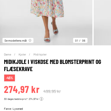
Se modellens mål
01
06
Dame
Kjoler
Midi kjoler
MIDIKJOLE I VISKOSE MED BLOMSTERPRINT OG
FLÆSEKRAVE
-45%
274,97 kr
499,95 kr
30-dages bedste pris*: 274,97 kr
Farve:
Lyserød