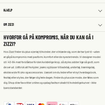
HJÆLP
OM ZIZZI
HVORFOR GÅ PÅ KOMPROMIS, NÅR DU KAN GÅ I
ZIZZI?
Hos Zizzi finder du plus size tøj til kvinder, der vil klæde sig, som de har lyst til – uden
at gå på kompromis med pasform, komfort eller de nyeste trends. Vi designer mode i
str. 40-64 med forståelse for den kvindelige krop, så styles sidder lige så godt, som
de ser ud. Udforsk alt fra kjoler, jeans og bluser til badetøj, undertøj, træningstøj,
ekstra wide fit sko og accessories. Uanset om du leder efter et nyt hverdagslook,
festtøj eller styles, der følger dig hele dagen, finder du plus size mode, der føles som
dig. Shop dine favoritter online og opdag fashion skabt til kvindelige kurver – ikke
bare standarder.