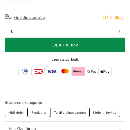
Find din størrelse
2 tilbage
L
LÆG I KURV
Lagerstatus i butik
Relaterede kategorier
Midi kjoler
Festkjoler
Tøj til bryllupsgæsten
Kjoler til bryllup
Hos Zizzi får du