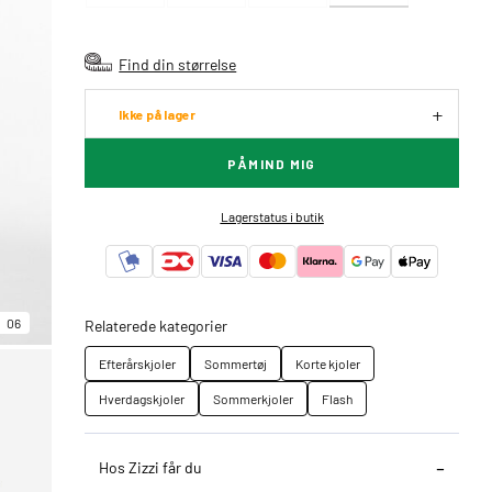
Find din størrelse
Ikke på lager
PÅMIND MIG
Lagerstatus i butik
06
Relaterede kategorier
Efterårskjoler
Sommertøj
Korte kjoler
Hverdagskjoler
Sommerkjoler
Flash
Hos Zizzi får du