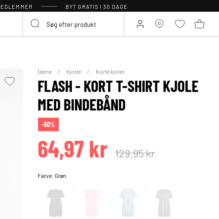
 MEDLEMMER
BYT GRATIS I 30 DAGE
Dame
Kjoler
Korte kjoler
FLASH - KORT T-SHIRT KJOLE
MED BINDEBÅND
-50%
64,97 kr
129,95 kr
Farve:
Grøn