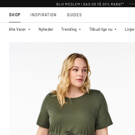
BLIV MEDLEM I DAG OG FÅ 20% RABAT*
SHOP
INSPIRATION
GUIDES
Alle Varer
Nyheder
Trending
Tilbud lige nu
Linjer