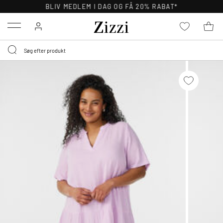
BLIV MEDLEM I DAG OG FÅ 20% RABAT*
Menu