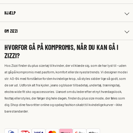
HJÆLP
OM ZIZZI
HVORFOR GÅ PÅ KOMPROMIS, NÅR DU KAN GÅ I
ZIZZI?
Hos Zizzi finder du plus size tøj til kvinder, der vil klæde sig, som de har lyst til – uden
at gå på kompromis med pasform, komfort eller de nyeste trends. Vi designer mode i
str. 40-64 med forståelse for den kvindelige krop, så styles sidder lige så godt, som
de ser ud. Udforsk alt fra kjoler, jeans og bluser til badetøj, undertøj, træningstøj,
ekstra wide fit sko og accessories. Uanset om du leder efter et nyt hverdagslook,
festtøj eller styles, der følger dig hele dagen, finder du plus size mode, der føles som
dig. Shop dine favoritter online og opdag fashion skabt til kvindelige kurver – ikke
bare standarder.