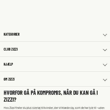
KATEGORIER
CLUB ZIZZI
HJÆLP
OM ZIZZI
HVORFOR GÅ PÅ KOMPROMIS, NÅR DU KAN GÅ I
ZIZZI?
Hos Zizzi finder du plus size tøj til kvinder, der vil klæde sig, som de har lyst til – uden