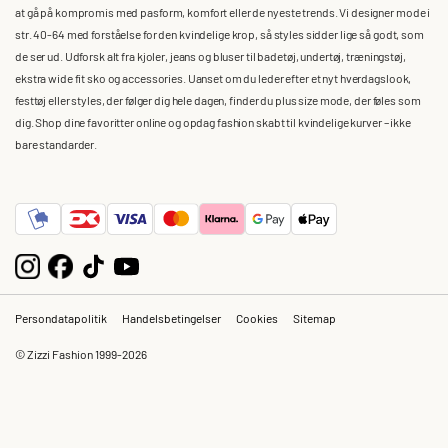
at gå på kompromis med pasform, komfort eller de nyeste trends. Vi designer mode i
str. 40-64 med forståelse for den kvindelige krop, så styles sidder lige så godt, som
de ser ud. Udforsk alt fra kjoler, jeans og bluser til badetøj, undertøj, træningstøj,
ekstra wide fit sko og accessories. Uanset om du leder efter et nyt hverdagslook,
festtøj eller styles, der følger dig hele dagen, finder du plus size mode, der føles som
dig. Shop dine favoritter online og opdag fashion skabt til kvindelige kurver – ikke
bare standarder.
Persondatapolitik
Handelsbetingelser
Cookies
Sitemap
© Zizzi Fashion 1999-2026