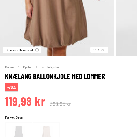
Se modellens mål
01
06
Dame
Kjoler
Korte kjoler
KNÆLANG BALLONKJOLE MED LOMMER
-70%
119,98 kr
399,95 kr
Farve:
Brun