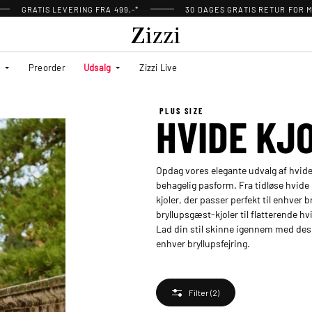
GRATIS LEVERING FRA 499,-*
30 DAGES GRATIS RETUR FOR
Preorder
Udsalg
Zizzi Live
PLUS SIZE
HVIDE KJ
Opdag vores elegante udvalg af hvide kj
behagelig pasform. Fra tidløse hvide
kjoler, der passer perfekt til enhver 
bryllupsgæst-kjoler til flatterende h
Lad din stil skinne igennem med desi
enhver bryllupsfejring.
Filter
(2)