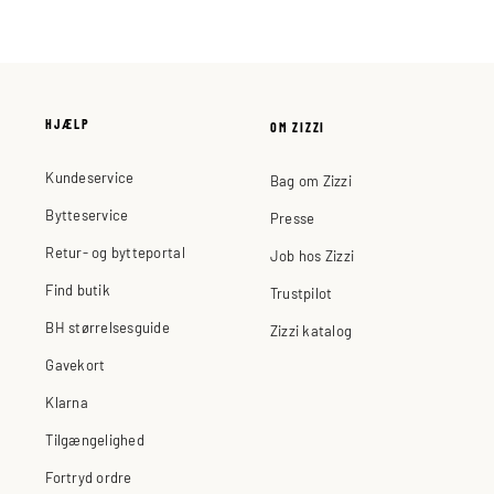
HJÆLP
OM ZIZZI
Kundeservice
Bag om Zizzi
Bytteservice
Presse
Retur- og bytteportal
Job hos Zizzi
Find butik
Trustpilot
BH størrelsesguide
Zizzi katalog
Gavekort
Klarna
Tilgængelighed
Fortryd ordre