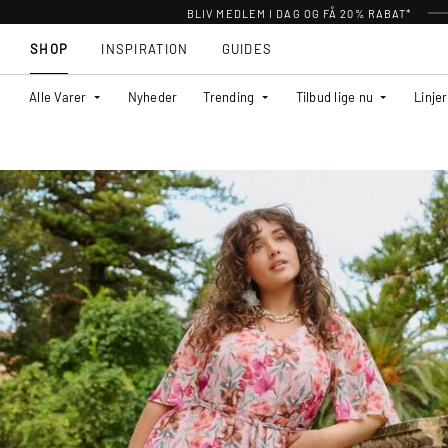
BLIV MEDLEM I DAG OG FÅ 20% RABAT*
SHOP
INSPIRATION
GUIDES
Alle Varer
Nyheder
Trending
Tilbud lige nu
Linjer