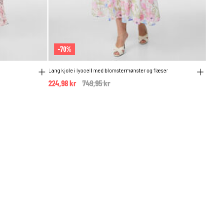
-70%
Lang kjole i lyocell med blomstermønster og flæser
224,98 kr
Price reduced from
749,95 kr
to