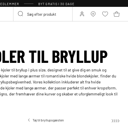
 MEDLEMMER
BYT GRATIS I 30 DAGE
OLER TIL BRYLLUP
oler til bryllup i plus size, designet til at give dig en smuk og
 kjoler med lange ærmer til romantiske hvide blondekjoler, finder du
bryllupsbegivenhed. Vores kollektion inkluderer alt fra hvide
vide kjoler med lange ærmer, der passer perfekt til enhver kropsform.
gns, der fremhæver dine kurver og skaber et uforglemmeligt look til
Tøj til bryllupsgæsten