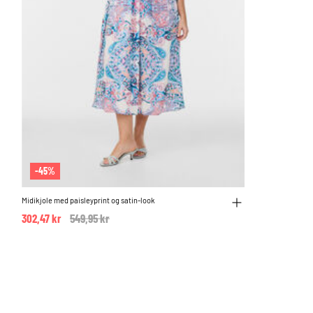
-45%
Midikjole med paisleyprint og satin-look
302,47 kr
Price reduced from
549,95 kr
to