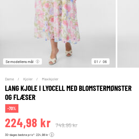
Se modellens mål
01
06
Dame
Kjoler
Maxikjoler
LANG KJOLE I LYOCELL MED BLOMSTERMØNSTER
OG FLÆSER
-70%
224,98 kr
749,95 kr
30-dages bedste pris*: 224,98 kr