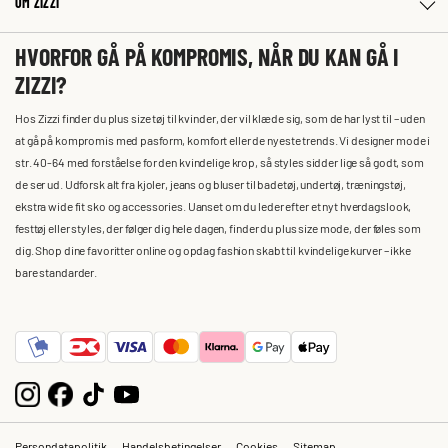
OM ZIZZI
HVORFOR GÅ PÅ KOMPROMIS, NÅR DU KAN GÅ I
ZIZZI?
Hos Zizzi finder du plus size tøj til kvinder, der vil klæde sig, som de har lyst til – uden
at gå på kompromis med pasform, komfort eller de nyeste trends. Vi designer mode i
str. 40-64 med forståelse for den kvindelige krop, så styles sidder lige så godt, som
de ser ud. Udforsk alt fra kjoler, jeans og bluser til badetøj, undertøj, træningstøj,
ekstra wide fit sko og accessories. Uanset om du leder efter et nyt hverdagslook,
festtøj eller styles, der følger dig hele dagen, finder du plus size mode, der føles som
dig. Shop dine favoritter online og opdag fashion skabt til kvindelige kurver – ikke
bare standarder.
Persondatapolitik
Handelsbetingelser
Cookies
Sitemap