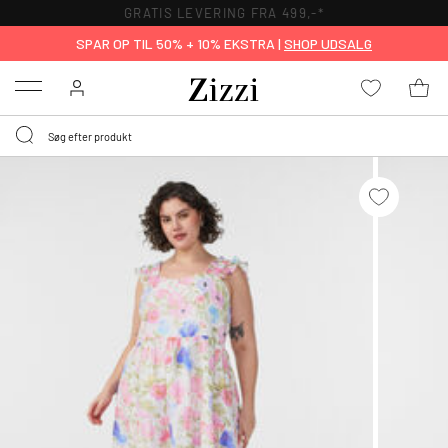
GRATIS LEVERING FRA 499,-*
SPAR OP TIL 50% + 10% EKSTRA |
SHOP UDSALG
Menu