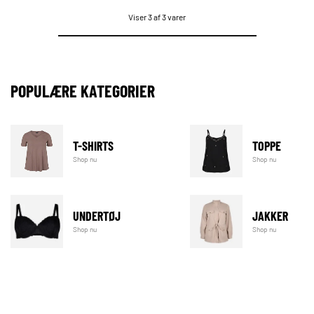
Viser 3 af 3 varer
POPULÆRE KATEGORIER
T-SHIRTS
TOPPE
Shop nu
Shop nu
UNDERTØJ
JAKKER
Shop nu
Shop nu