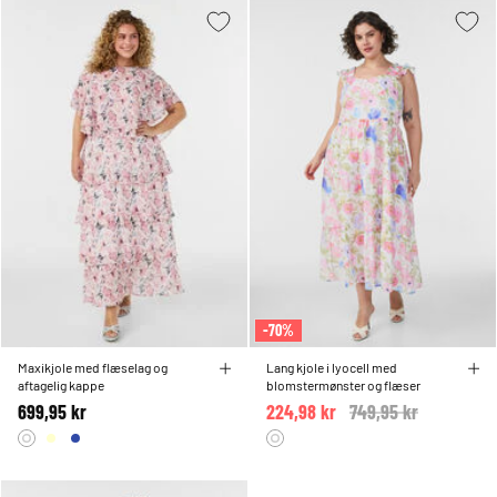
-70%
Maxikjole med flæselag og
Lang kjole i lyocell med
aftagelig kappe
blomstermønster og flæser
699,95 kr
224,98 kr
Price reduced from
749,95 kr
to