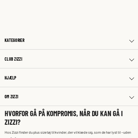
KATEGORIER
CLUB ZIZZI
HJÆLP
OM ZIZZI
HVORFOR GÅ PÅ KOMPROMIS, NÅR DU KAN GÅ I
ZIZZI?
Hos Zizzi finder du plus size tøj til kvinder, der vil klæde sig, som de har lyst til – uden