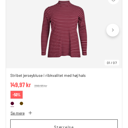
01
/
07
Stribet jerseybluse i ribkvalitet med høj hals
149,97 kr
Price reduced from
299,95 kr
to
-50%
Se mere
Størrelse