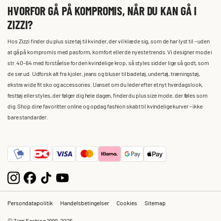
HVORFOR GÅ PÅ KOMPROMIS, NÅR DU KAN GÅ I
ZIZZI?
Hos Zizzi finder du plus size tøj til kvinder, der vil klæde sig, som de har lyst til – uden
at gå på kompromis med pasform, komfort eller de nyeste trends. Vi designer mode i
str. 40-64 med forståelse for den kvindelige krop, så styles sidder lige så godt, som
de ser ud. Udforsk alt fra kjoler, jeans og bluser til badetøj, undertøj, træningstøj,
ekstra wide fit sko og accessories. Uanset om du leder efter et nyt hverdagslook,
festtøj eller styles, der følger dig hele dagen, finder du plus size mode, der føles som
dig. Shop dine favoritter online og opdag fashion skabt til kvindelige kurver – ikke
bare standarder.
Persondatapolitik
Handelsbetingelser
Cookies
Sitemap
© Zizzi Fashion 1999-2026