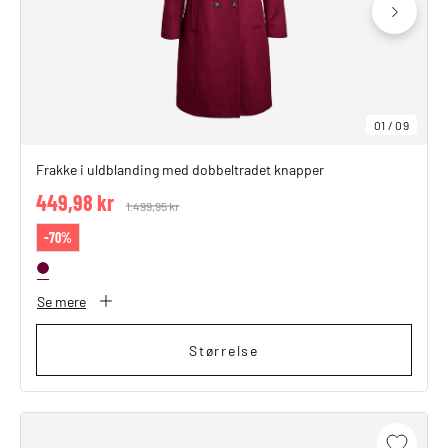
01
/
09
Frakke i uldblanding med dobbeltradet knapper
449,98 kr
Price reduced from
1.499,95 kr
to
-70%
Se mere
Størrelse