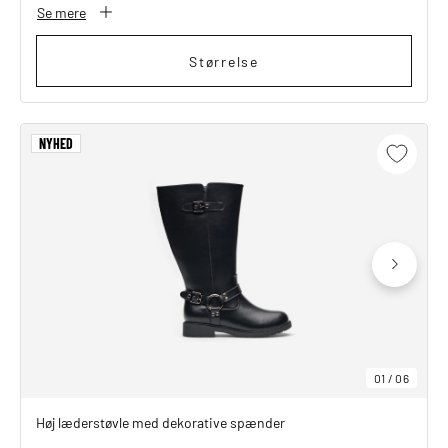
Se mere
Størrelse
NYHED
01
/
06
Høj læderstøvle med dekorative spænder