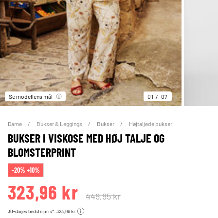
Se modellens mål
01
07
Dame
Bukser & Leggings
Bukser
Højtaljede bukser
BUKSER I VISKOSE MED HØJ TALJE OG
BLOMSTERPRINT
-20% +10%
323,96 kr
449,95 kr
30-dages bedste pris*: 323,96 kr