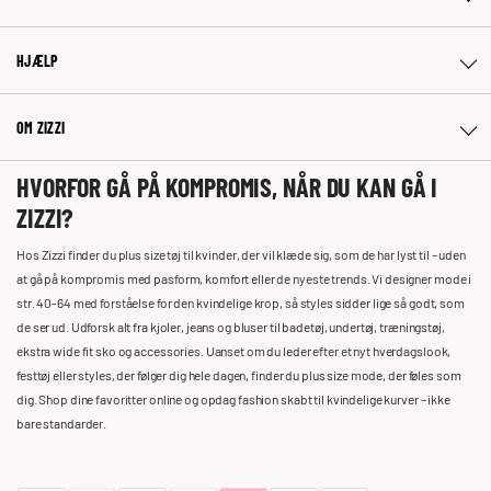
HJÆLP
OM ZIZZI
HVORFOR GÅ PÅ KOMPROMIS, NÅR DU KAN GÅ I
ZIZZI?
Hos Zizzi finder du plus size tøj til kvinder, der vil klæde sig, som de har lyst til – uden
at gå på kompromis med pasform, komfort eller de nyeste trends. Vi designer mode i
str. 40-64 med forståelse for den kvindelige krop, så styles sidder lige så godt, som
de ser ud. Udforsk alt fra kjoler, jeans og bluser til badetøj, undertøj, træningstøj,
ekstra wide fit sko og accessories. Uanset om du leder efter et nyt hverdagslook,
festtøj eller styles, der følger dig hele dagen, finder du plus size mode, der føles som
dig. Shop dine favoritter online og opdag fashion skabt til kvindelige kurver – ikke
bare standarder.