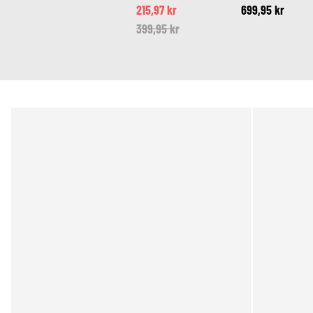
og blomster detaljer
krydsremme
215,97 kr
699,95 kr
Price reduced from
399,95 kr
to