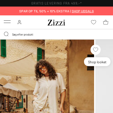
GRATIS LEVERING FRA 499,-*
SPAR OP TIL 50% + 10% EKSTRA |
SHOP UDSALG
Menu
Shop looket