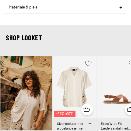
Materiale & pleje
SHOP LOOKET
-40% +10%
Skjortebluse med
Extra Wide Fit -
albuelange ærmer
Lædersandal med