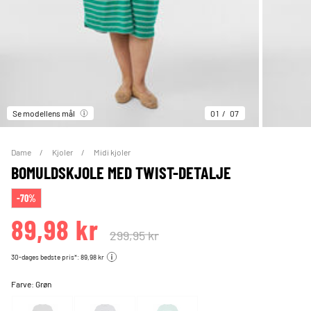
Se modellens mål
01
07
Dame
Kjoler
Midi kjoler
BOMULDSKJOLE MED TWIST-DETALJE
-70%
89,98 kr
299,95 kr
30-dages bedste pris*: 89,98 kr
Farve:
Grøn