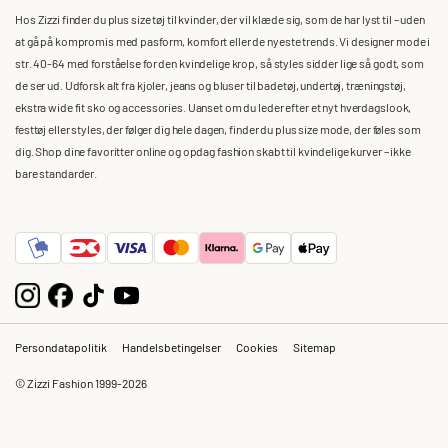
Hos Zizzi finder du plus size tøj til kvinder, der vil klæde sig, som de har lyst til – uden
at gå på kompromis med pasform, komfort eller de nyeste trends. Vi designer mode i
str. 40-64 med forståelse for den kvindelige krop, så styles sidder lige så godt, som
de ser ud. Udforsk alt fra kjoler, jeans og bluser til badetøj, undertøj, træningstøj,
ekstra wide fit sko og accessories. Uanset om du leder efter et nyt hverdagslook,
festtøj eller styles, der følger dig hele dagen, finder du plus size mode, der føles som
dig. Shop dine favoritter online og opdag fashion skabt til kvindelige kurver – ikke
bare standarder.
Persondatapolitik
Handelsbetingelser
Cookies
Sitemap
© Zizzi Fashion 1999-2026