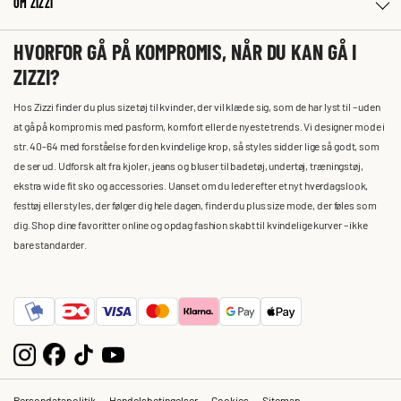
OM ZIZZI
HVORFOR GÅ PÅ KOMPROMIS, NÅR DU KAN GÅ I
ZIZZI?
Hos Zizzi finder du plus size tøj til kvinder, der vil klæde sig, som de har lyst til – uden
at gå på kompromis med pasform, komfort eller de nyeste trends. Vi designer mode i
str. 40-64 med forståelse for den kvindelige krop, så styles sidder lige så godt, som
de ser ud. Udforsk alt fra kjoler, jeans og bluser til badetøj, undertøj, træningstøj,
ekstra wide fit sko og accessories. Uanset om du leder efter et nyt hverdagslook,
festtøj eller styles, der følger dig hele dagen, finder du plus size mode, der føles som
dig. Shop dine favoritter online og opdag fashion skabt til kvindelige kurver – ikke
bare standarder.
Persondatapolitik
Handelsbetingelser
Cookies
Sitemap