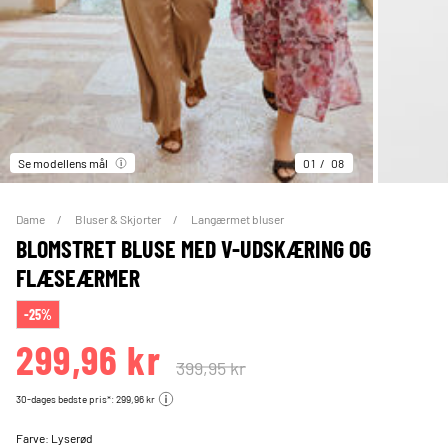
Se modellens mål
01
08
Dame
Bluser & Skjorter
Langærmet bluser
BLOMSTRET BLUSE MED V-UDSKÆRING OG
FLÆSEÆRMER
-25%
299,96 kr
399,95 kr
30-dages bedste pris*: 299,96 kr
Farve:
Lyserød