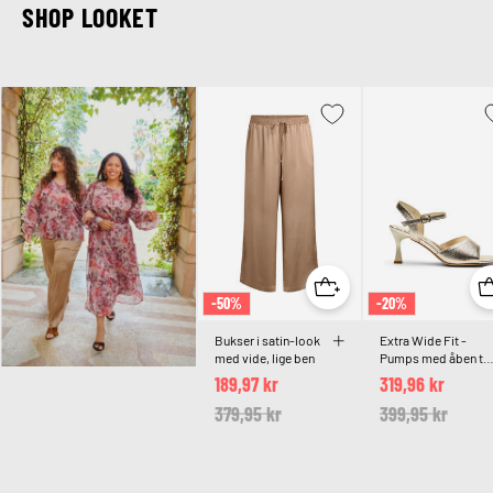
SHOP LOOKET
-50%
-20%
Bukser i satin-look
Extra Wide Fit -
med vide, lige ben
Pumps med åben tå
og firkantet snude
189,97 kr
319,96 kr
Price reduced from
379,95 kr
to
Price reduced 
399,95 kr
to