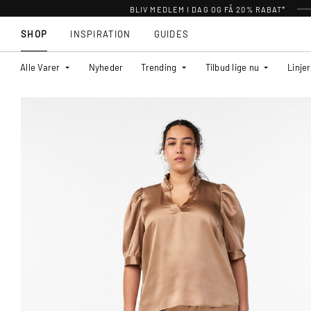
BLIV MEDLEM I DAG OG FÅ 20% RABAT*
SHOP
INSPIRATION
GUIDES
Alle Varer
Nyheder
Trending
Tilbud lige nu
Linjer