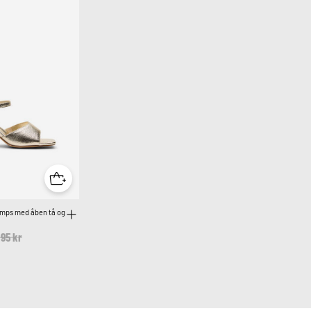
umps med åben tå og
ce reduced from
,95 kr
to