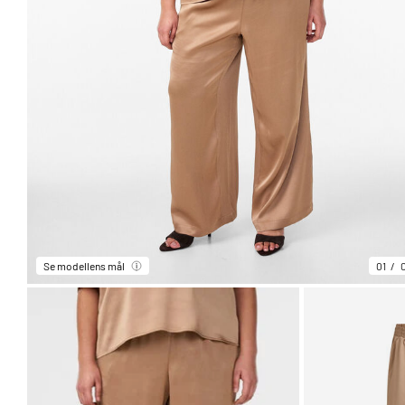
Se modellens mål
01