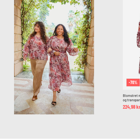
-70%
Blomstret m
og transpa
224,98 k