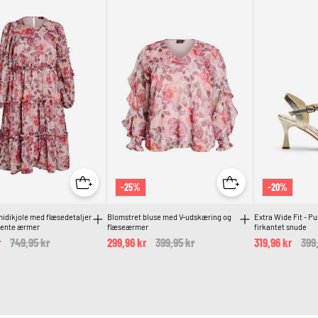
-25%
-20%
idikjole med flæsedetaljer
Blomstret bluse med V-udskæring og
Extra Wide Fit - P
rente ærmer
flæseærmer
firkantet snude
r
Price reduced from
749,95 kr
to
299,96 kr
Price reduced from
399,95 kr
to
319,96 kr
Pri
399