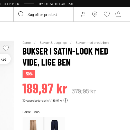
 MEDLEMMER
BYT GRATIS I 30 DAGE
Dame
Bukser & Leggings
Bukser med brede ben
BUKSER I SATIN-LOOK MED
oket
VIDE, LIGE BEN
-50%
189,97 kr
379,95 kr
30-dages bedste pris*: 189,97 kr
Farve:
Brun