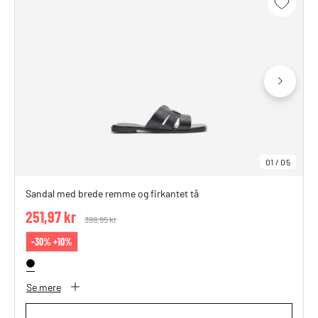
01
/
05
Sandal med brede remme og firkantet tå
251,97 kr
Price reduced from
399,95 kr
to
-30% +10%
Se mere