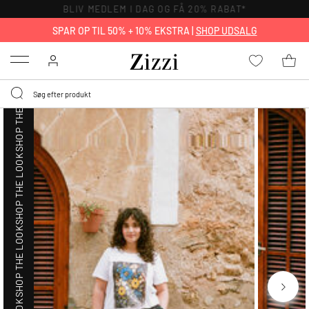
BLIV MEDLEM I DAG OG FÅ 20% RABAT*
SHOP THE LOOK
SPAR OP TIL 50% + 10% EKSTRA |
SHOP UDSALG
Menu
SHOP THE LOOK
SHOP THE LOOK
SHOP THE LOOK