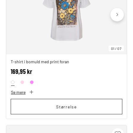
SHOP THE LOOK
01
/
07
T-shirt i bomuld med print foran
169,95 kr
Se mere
Størrelse