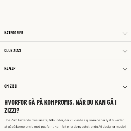
KATEGORIER
CLUB ZIZZI
HJÆLP
OM ZIZZI
HVORFOR GÅ PÅ KOMPROMIS, NÅR DU KAN GÅ I
ZIZZI?
Hos Zizzi finder du plus size tøj til kvinder, der vil klæde sig, som de har lyst til – uden
at gå på kompromis med pasform, komfort eller de nyeste trends. Vi designer mode i