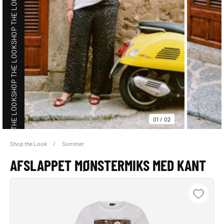
SHOP THE LOOK
SHOP THE LOOK
SHOP THE LOOK
01
/
02
Shop the Look
Sommer
SHOP THE LOOK
AFSLAPPET MØNSTERMIKS MED KANT