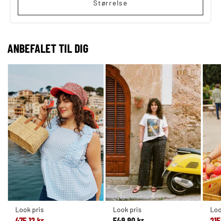
Størrelse
ANBEFALET TIL DIG
Look pris
Look pris
Loo
475,12 kr
549,90 kr
215