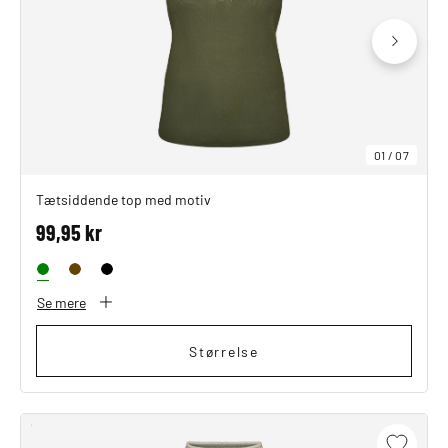
01
/
07
Tætsiddende top med motiv
99,95 kr
Se mere
Størrelse