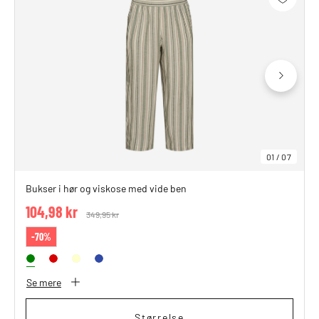
01
/
07
Bukser i hør og viskose med vide ben
104,98 kr
Price reduced from
349,95 kr
to
-70%
Se mere
Størrelse