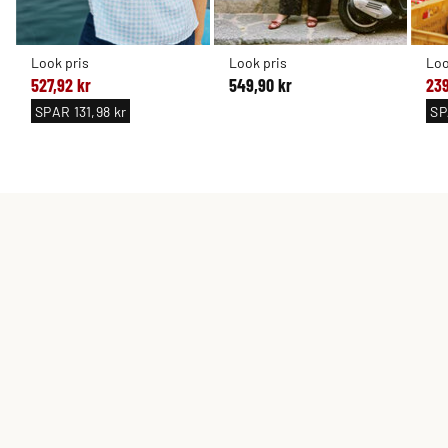
Look pris
Look pris
Loo
527,92 kr
549,90 kr
239
SPAR
131,98 kr
S