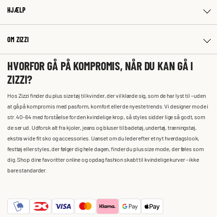
HJÆLP
OM ZIZZI
HVORFOR GÅ PÅ KOMPROMIS, NÅR DU KAN GÅ I
ZIZZI?
Hos Zizzi finder du plus size tøj til kvinder, der vil klæde sig, som de har lyst til – uden
at gå på kompromis med pasform, komfort eller de nyeste trends. Vi designer mode i
str. 40-64 med forståelse for den kvindelige krop, så styles sidder lige så godt, som
de ser ud. Udforsk alt fra kjoler, jeans og bluser til badetøj, undertøj, træningstøj,
ekstra wide fit sko og accessories. Uanset om du leder efter et nyt hverdagslook,
festtøj eller styles, der følger dig hele dagen, finder du plus size mode, der føles som
dig. Shop dine favoritter online og opdag fashion skabt til kvindelige kurver – ikke
bare standarder.