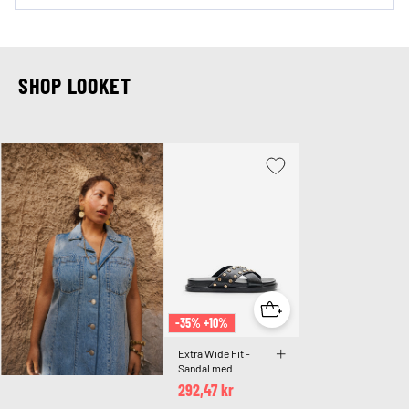
SHOP LOOKET
-35% +10%
Extra Wide Fit -
Sandal med
krydsede remme og
292,47 kr
dekorative nitter