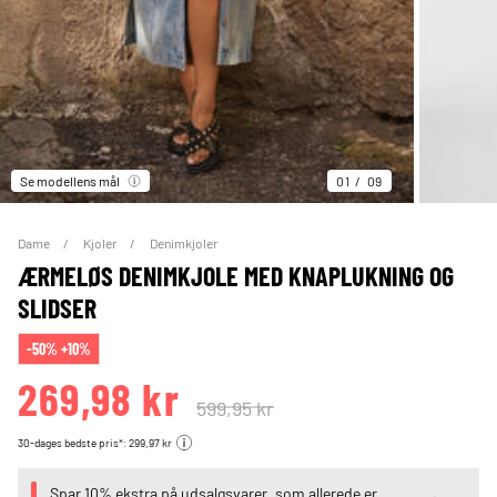
Se modellens mål
01
09
Dame
Kjoler
Denimkjoler
ÆRMELØS DENIMKJOLE MED KNAPLUKNING OG
SLIDSER
-50% +10%
269,98 kr
599,95 kr
30-dages bedste pris*: 299,97 kr
Spar 10% ekstra på udsalgsvarer, som allerede er