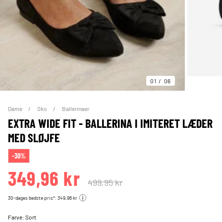
01
06
Dame
Sko
Ballerinaer
EXTRA WIDE FIT - BALLERINA I IMITERET LÆDER
MED SLØJFE
-30%
349,96 kr
499,95 kr
30-dages bedste pris*: 349,96 kr
Farve:
Sort