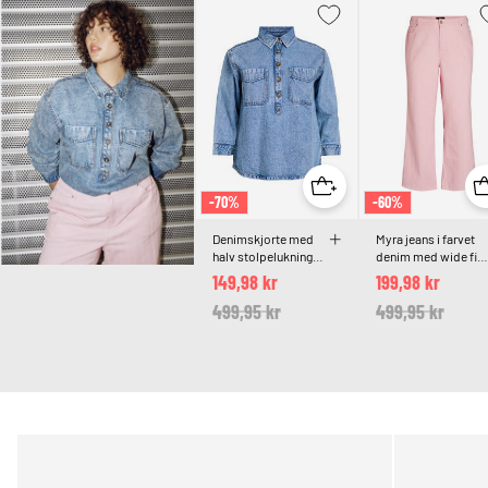
-70%
-60%
Denimskjorte med
Myra jeans i farvet
halv stolpelukning
denim med wide fit
og brystlommer
og teksturmønster
149,98 kr
199,98 kr
Price reduced from
499,95 kr
to
Price reduced 
499,95 kr
to