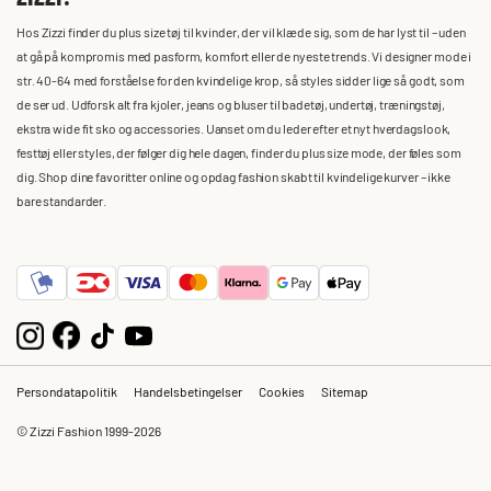
Hos Zizzi finder du plus size tøj til kvinder, der vil klæde sig, som de har lyst til – uden
at gå på kompromis med pasform, komfort eller de nyeste trends. Vi designer mode i
str. 40-64 med forståelse for den kvindelige krop, så styles sidder lige så godt, som
de ser ud. Udforsk alt fra kjoler, jeans og bluser til badetøj, undertøj, træningstøj,
ekstra wide fit sko og accessories. Uanset om du leder efter et nyt hverdagslook,
festtøj eller styles, der følger dig hele dagen, finder du plus size mode, der føles som
dig. Shop dine favoritter online og opdag fashion skabt til kvindelige kurver – ikke
bare standarder.
Persondatapolitik
Handelsbetingelser
Cookies
Sitemap
© Zizzi Fashion 1999-2026