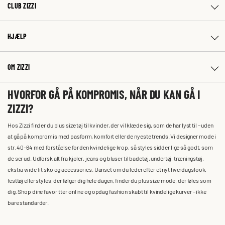
CLUB ZIZZI
HJÆLP
OM ZIZZI
HVORFOR GÅ PÅ KOMPROMIS, NÅR DU KAN GÅ I
ZIZZI?
Hos Zizzi finder du plus size tøj til kvinder, der vil klæde sig, som de har lyst til – uden
at gå på kompromis med pasform, komfort eller de nyeste trends. Vi designer mode i
str. 40-64 med forståelse for den kvindelige krop, så styles sidder lige så godt, som
de ser ud. Udforsk alt fra kjoler, jeans og bluser til badetøj, undertøj, træningstøj,
ekstra wide fit sko og accessories. Uanset om du leder efter et nyt hverdagslook,
festtøj eller styles, der følger dig hele dagen, finder du plus size mode, der føles som
dig. Shop dine favoritter online og opdag fashion skabt til kvindelige kurver – ikke
bare standarder.