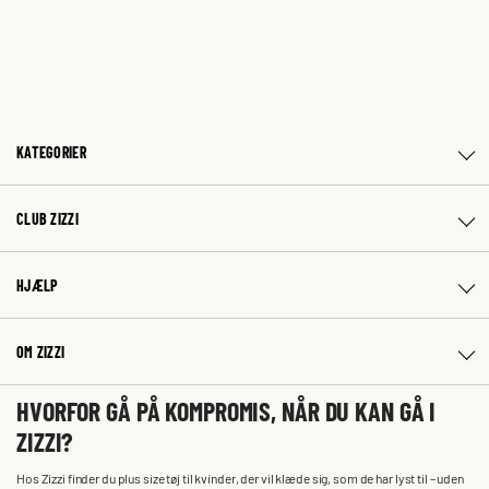
KATEGORIER
CLUB ZIZZI
HJÆLP
OM ZIZZI
HVORFOR GÅ PÅ KOMPROMIS, NÅR DU KAN GÅ I
ZIZZI?
Hos Zizzi finder du plus size tøj til kvinder, der vil klæde sig, som de har lyst til – uden