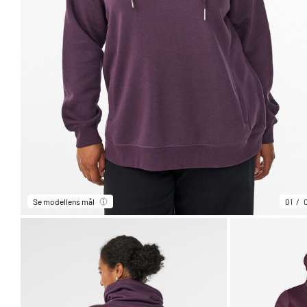
Se modellens mål
01