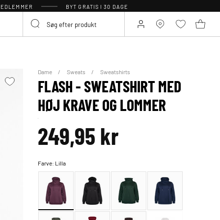
 MEDLEMMER
BYT GRATIS I 30 DAGE
Dame
Sweats
Sweatshirts
FLASH - SWEATSHIRT MED
HØJ KRAVE OG LOMMER
249,95 kr
Farve:
Lilla