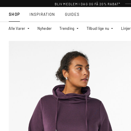
BLIV MEDLEM I DAG OG FÅ 20% RABAT*
SHOP
INSPIRATION
GUIDES
Alle Varer
Nyheder
Trending
Tilbud lige nu
Linjer