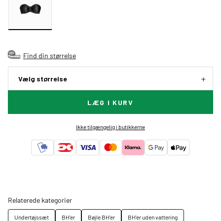
Find din størrelse
Vælg størrelse
LÆG I KURV
Ikke tilgængelig i butikkerne
Relaterede kategorier
Undertøjssæt
BH'er
Bøjle BH'er
BH'er uden vattering