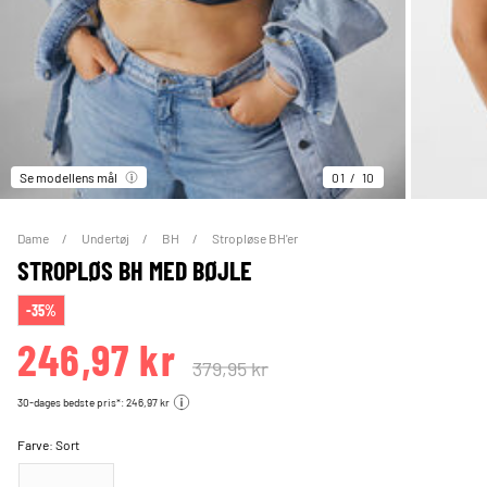
Se modellens mål
01
10
Dame
Undertøj
BH
Stropløse BH'er
STROPLØS BH MED BØJLE
-35%
246,97 kr
379,95 kr
30-dages bedste pris*: 246,97 kr
Farve:
Sort