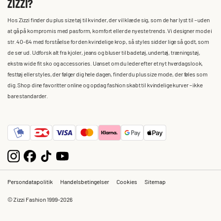
ZIZZI?
Hos Zizzi finder du plus size tøj til kvinder, der vil klæde sig, som de har lyst til – uden
at gå på kompromis med pasform, komfort eller de nyeste trends. Vi designer mode i
str. 40-64 med forståelse for den kvindelige krop, så styles sidder lige så godt, som
de ser ud. Udforsk alt fra kjoler, jeans og bluser til badetøj, undertøj, træningstøj,
ekstra wide fit sko og accessories. Uanset om du leder efter et nyt hverdagslook,
festtøj eller styles, der følger dig hele dagen, finder du plus size mode, der føles som
dig. Shop dine favoritter online og opdag fashion skabt til kvindelige kurver – ikke
bare standarder.
Persondatapolitik
Handelsbetingelser
Cookies
Sitemap
© Zizzi Fashion 1999-2026