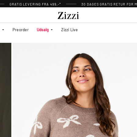
GRATIS LEVERING FRA 499,-*
30 DAGES GRATIS RETUR FOR
Preorder
Udsalg
Zizzi Live