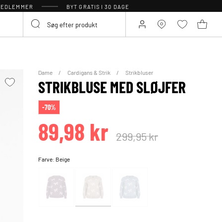
 MEDLEMMER
BYT GRATIS I 30 DAGE
Dame
Cardigans & Strik
Strikbluser
STRIKBLUSE MED SLØJFER
-70%
89,98 kr
299,95 kr
Farve:
Beige