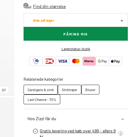
Find din størrelse
Ikke på lager
PÅMIND MIG
Lagerstatus i butik
Relaterede kategorier
Cardigans & strik
Striktrøjer
Bluser
07
Last Chance - 70%
Hos Zizzi får du
Gratis levering ved køb over 499,- ellers 9
kr