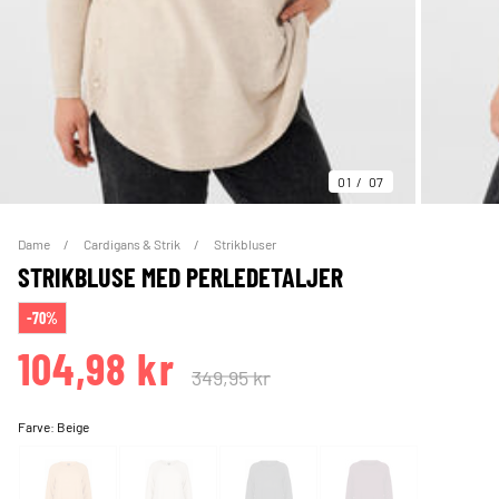
01
07
Dame
Cardigans & Strik
Strikbluser
STRIKBLUSE MED PERLEDETALJER
-70%
104,98 kr
349,95 kr
Farve:
Beige