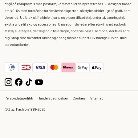
at gå på kompromis med pasform, komfort eller de nyeste trends. Vi designer mode i
str. 40-64 med forståelse for den kvindelige krop, så styles sidder lige så godt, som
de ser ud. Udforsk alt fra kjoler, jeans og bluser til badetøj, undertøj, træningstøj,
ekstra wide fit sko og accessories. Uanset om du leder efter et nyt hverdagslook,
festtøj eller styles, der følger dig hele dagen, finder du plus size mode, der føles som
dig. Shop dine favoritter online og opdag fashion skabt til kvindelige kurver – ikke
bare standarder.
Persondatapolitik
Handelsbetingelser
Cookies
Sitemap
© Zizzi Fashion 1999-2026