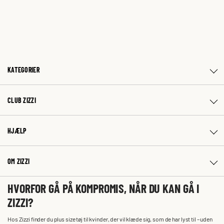
KATEGORIER
CLUB ZIZZI
HJÆLP
OM ZIZZI
HVORFOR GÅ PÅ KOMPROMIS, NÅR DU KAN GÅ I
ZIZZI?
Hos Zizzi finder du plus size tøj til kvinder, der vil klæde sig, som de har lyst til – uden