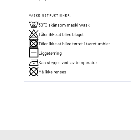
VASKEINSTRUKTIONER:
30°C skånsom maskinvask
Tåler ikke at blive bleget
Tåler ikke at blive tørret i tørretumbler
Liggetørring
Kan stryges ved lav temperatur
Må ikke renses