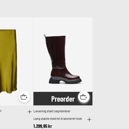
Pre
order
l
Levering start september
Lang støvle med let krakeleret look
1.299,95 kr