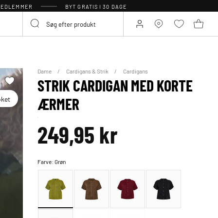
 MEDLEMMER
BYT GRATIS I 30 DAGE
Dame
Cardigans & Strik
Cardigans
STRIK CARDIGAN MED KORTE
oket
ÆRMER
249,95 kr
Farve:
Grøn