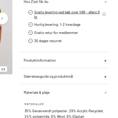
Hos Zizzi får du
Gratis levering ved køb over 499,- ellers 9
kr
Hurtig levering­: 1-2 hverdage
Gratis retur for medlemmer
30 dages returret
Produktinformation
06
08
08
Størrelsesguide og produktmål
Materiale & pleje
MATERIALER:
35% Genanvendt polyester, 29% Acrylic Recycled,
24% polyamide, 6% Wool, 6% Elastan