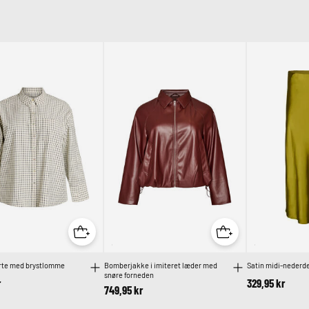
orte med brystlomme
Bomberjakke i imiteret læder med
Satin midi-nederde
snøre forneden
r
329,95 kr
749,95 kr