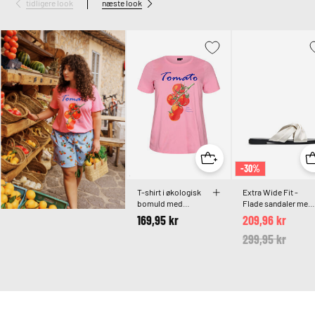
tidligere look
næste look
-30%
T-shirt i økologisk
Extra Wide Fit -
bomuld med
Flade sandaler med
tomatprint
krydsede satin-
169,95 kr
209,96 kr
stropper
Price reduced 
299,95 kr
to