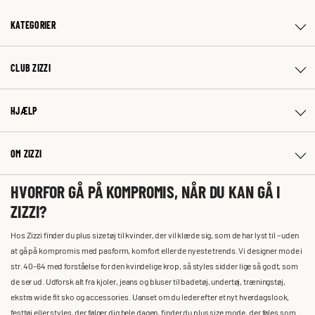
KATEGORIER
CLUB ZIZZI
HJÆLP
OM ZIZZI
HVORFOR GÅ PÅ KOMPROMIS, NÅR DU KAN GÅ I
ZIZZI?
Hos Zizzi finder du plus size tøj til kvinder, der vil klæde sig, som de har lyst til – uden
at gå på kompromis med pasform, komfort eller de nyeste trends. Vi designer mode i
str. 40-64 med forståelse for den kvindelige krop, så styles sidder lige så godt, som
de ser ud. Udforsk alt fra kjoler, jeans og bluser til badetøj, undertøj, træningstøj,
ekstra wide fit sko og accessories. Uanset om du leder efter et nyt hverdagslook,
festtøj eller styles, der følger dig hele dagen, finder du plus size mode, der føles som