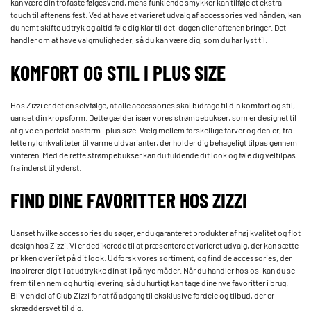
kan være din trofaste følgesvend, mens funklende smykker kan tilføje et ekstra
touch til aftenens fest. Ved at have et varieret udvalg af accessories ved hånden, kan
du nemt skifte udtryk og altid føle dig klar til det, dagen eller aftenen bringer. Det
handler om at have valgmuligheder, så du kan være dig, som du har lyst til.
KOMFORT OG STIL I PLUS SIZE
Hos Zizzi er det en selvfølge, at alle accessories skal bidrage til din komfort og stil,
uanset din kropsform. Dette gælder især vores strømpebukser, som er designet til
at give en perfekt pasform i plus size. Vælg mellem forskellige farver og denier, fra
lette nylonkvaliteter til varme uldvarianter, der holder dig behageligt tilpas gennem
vinteren. Med de rette strømpebukser kan du fuldende dit look og føle dig veltilpas
fra inderst til yderst.
FIND DINE FAVORITTER HOS ZIZZI
Uanset hvilke accessories du søger, er du garanteret produkter af høj kvalitet og flot
design hos Zizzi. Vi er dedikerede til at præsentere et varieret udvalg, der kan sætte
prikken over i’et på dit look. Udforsk vores sortiment, og find de accessories, der
inspirerer dig til at udtrykke din stil på nye måder. Når du handler hos os, kan du se
frem til en nem og hurtig levering, så du hurtigt kan tage dine nye favoritter i brug.
Bliv en del af Club Zizzi for at få adgang til eksklusive fordele og tilbud, der er
skræddersyet til dig.