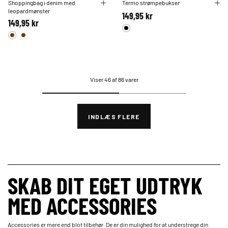
Shoppingbag i denim med
Termo strømpebukser
leopardmønster
149,95 kr
149,95 kr
Viser 46 af 86 varer
INDLÆS FLERE
SKAB DIT EGET UDTRYK
MED ACCESSORIES
Accessories er mere end blot tilbehør. De er din mulighed for at understrege din