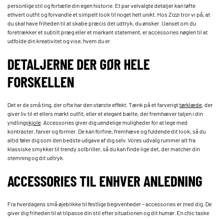
personlige stil og fortælle din egen historie. Et par velvalgte detaljer kan løfte
ethvert outfit og forvandle et simpelt look til noget helt unikt. Hos Zizzi tror vi på, at
du skal have friheden til at skabe præcis det udtryk, du ønsker. Uanset om du
foretrækker et subtilt præg eller et markant statement, er accessories nøglen til at
udfolde din kreativitet og vise, hvem du er.
DETALJERNE DER GØR HELE
FORSKELLEN
Det er de små ting, der ofte har den største effekt. Tænk på et farverigt
tørklæde
, der
giver liv til et ellers mørkt outfit, eller et elegant bælte, der fremhæver taljen i din
yndlings
kjole
. Accessories giver dig uendelige muligheder for at lege med
kontraster, farver og former. De kan forfine, fremhæve og fuldende dit look, så du
altid føler dig som den bedste udgave af dig selv. Vores udvalg rummer alt fra
klassiske smykker til trendy solbriller, så du kan finde lige det, der matcher din
stemning og dit udtryk.
ACCESSORIES TIL ENHVER ANLEDNING
Fra hverdagens små øjeblikke til festlige begivenheder – accessories er med dig. De
giver dig friheden til at tilpasse din stil efter situationen og dit humør. En chic taske