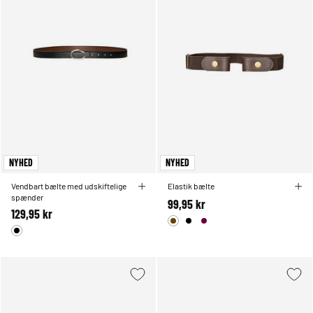
NYHED
NYHED
Vendbart bælte med udskiftelige
Elastik bælte
spænder
99,95 kr
129,95 kr