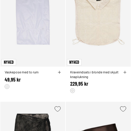
NYHED
NYHED
Vaskepose med to rum
Kraveindsats i blonde med skjult
knaplukning
49,95 kr
229,95 kr