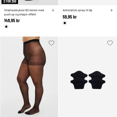
2 FOR 250
Strømpebukser 60 denier med
Antistatisk spray til tøj
push up og shape-effekt
59,95 kr
149,95 kr