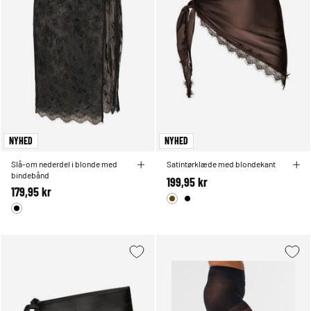
NYHED
NYHED
Slå-om nederdel i blonde med
Satintørklæde med blondekant
bindebånd
199,95 kr
179,95 kr