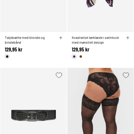
Taljebælte med blonde og
Kvadratisk tørklæde i satinlook
bindebånd
med mønstret design
129,95 kr
129,95 kr