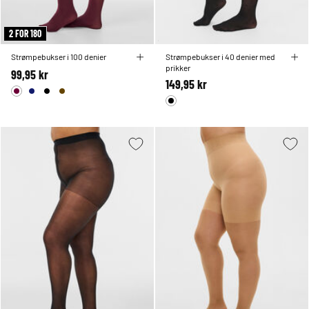
2 FOR 180
Strømpebukser i 100 denier
Strømpebukser i 40 denier med
prikker
99,95 kr
149,95 kr