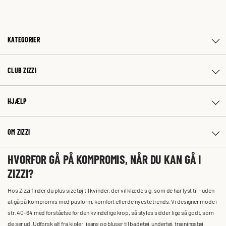
KATEGORIER
CLUB ZIZZI
HJÆLP
OM ZIZZI
HVORFOR GÅ PÅ KOMPROMIS, NÅR DU KAN GÅ I
ZIZZI?
Hos Zizzi finder du plus size tøj til kvinder, der vil klæde sig, som de har lyst til – uden
at gå på kompromis med pasform, komfort eller de nyeste trends. Vi designer mode i
str. 40-64 med forståelse for den kvindelige krop, så styles sidder lige så godt, som
de ser ud. Udforsk alt fra kjoler, jeans og bluser til badetøj, undertøj, træningstøj,