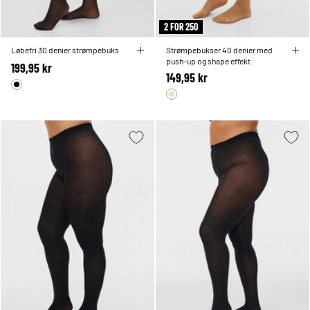
2 FOR 250
Løbefri 30 denier strømpebuks
Strømpebukser 40 denier med
push-up og shape effekt
199,95 kr
149,95 kr