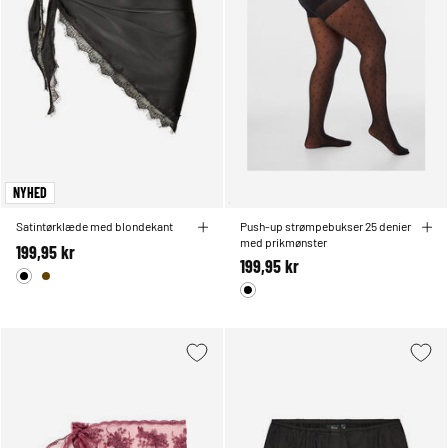
NYHED
Satintørklæde med blondekant
Push-up strømpebukser 25 denier
med prikmønster
199,95 kr
199,95 kr