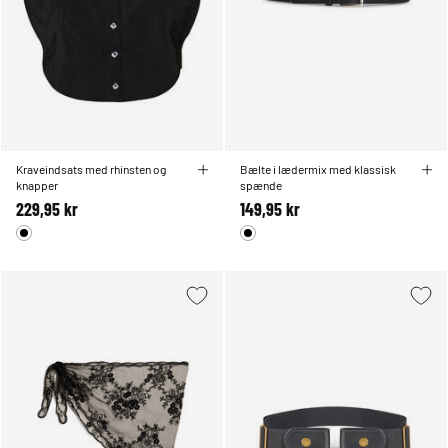
Kraveindsats med rhinsten og
Bælte i lædermix med klassisk
knapper
spænde
229,95 kr
149,95 kr