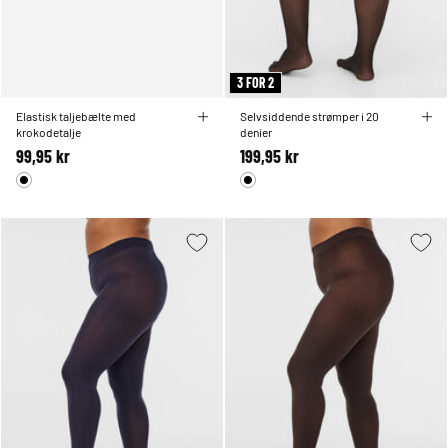
3 FOR 2
Elastisk taljebælte med
Selvsiddende strømper i 20
krokodetalje
denier
99,95 kr
199,95 kr