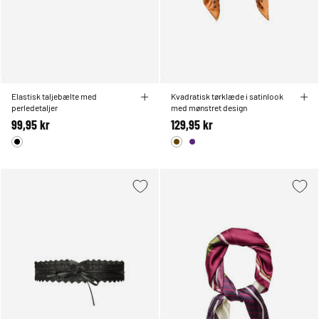
Elastisk taljebælte med
Kvadratisk tørklæde i satinlook
perledetaljer
med mønstret design
99,95 kr
129,95 kr