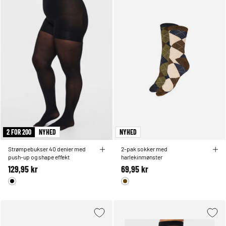
2 FOR 200
NYHED
NYHED
Strømpebukser 40 denier med
2-pak sokker med
push-up og shape effekt
harlekinmønster
129,95 kr
69,95 kr