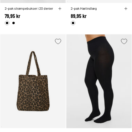
2-pak strømpebukser i 20 denier
2-pak Hælindlæg
79,95 kr
89,95 kr