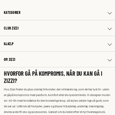
KATEGORIER
CLUB ZIZZI
HJÆLP
OM ZIZZI
HVORFOR GÅ PÅ KOMPROMIS, NÅR DU KAN GÅ I
ZIZZI?
Hos Zizzi finder du plus size tøj til kvinder, der vil klæde sig, som de har lyst til – uden
at gå på kompromis med pasform, komfort eller de nyeste trends. Vi designer mode i
str. 40-64 med forståelse for den kvindelige krop, så styles sidder lige så godt, som
de ser ud. Udforsk alt fra kjoler, jeans og bluser til badetøj, undertøj, træningstøj,
ekstra wide fit sko og accessories. Uanset om du leder efter et nyt hverdagslook,