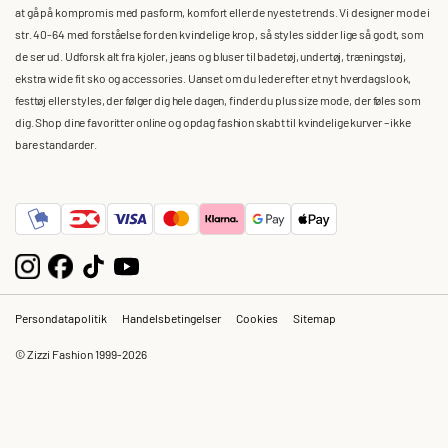
at gå på kompromis med pasform, komfort eller de nyeste trends. Vi designer mode i
str. 40-64 med forståelse for den kvindelige krop, så styles sidder lige så godt, som
de ser ud. Udforsk alt fra kjoler, jeans og bluser til badetøj, undertøj, træningstøj,
ekstra wide fit sko og accessories. Uanset om du leder efter et nyt hverdagslook,
festtøj eller styles, der følger dig hele dagen, finder du plus size mode, der føles som
dig. Shop dine favoritter online og opdag fashion skabt til kvindelige kurver – ikke
bare standarder.
Persondatapolitik
Handelsbetingelser
Cookies
Sitemap
© Zizzi Fashion 1999-2026