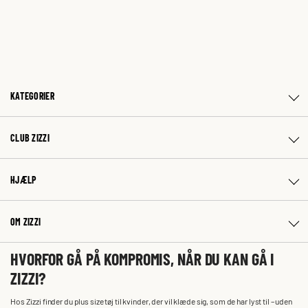
KATEGORIER
CLUB ZIZZI
HJÆLP
OM ZIZZI
HVORFOR GÅ PÅ KOMPROMIS, NÅR DU KAN GÅ I
ZIZZI?
Hos Zizzi finder du plus size tøj til kvinder, der vil klæde sig, som de har lyst til – uden