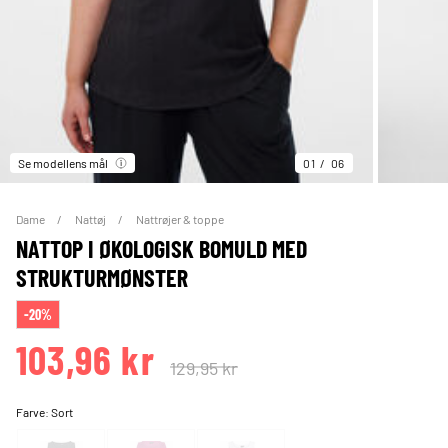
Se modellens mål
01
06
Dame
Nattøj
Nattrøjer & toppe
NATTOP I ØKOLOGISK BOMULD MED
STRUKTURMØNSTER
-20%
103,96 kr
129,95 kr
Farve:
Sort