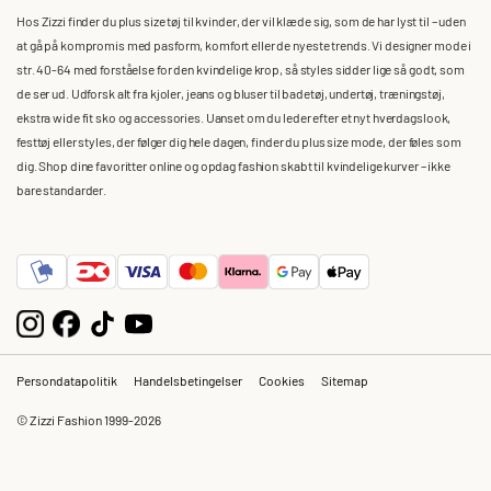
Hos Zizzi finder du plus size tøj til kvinder, der vil klæde sig, som de har lyst til – uden
at gå på kompromis med pasform, komfort eller de nyeste trends. Vi designer mode i
str. 40-64 med forståelse for den kvindelige krop, så styles sidder lige så godt, som
de ser ud. Udforsk alt fra kjoler, jeans og bluser til badetøj, undertøj, træningstøj,
ekstra wide fit sko og accessories. Uanset om du leder efter et nyt hverdagslook,
festtøj eller styles, der følger dig hele dagen, finder du plus size mode, der føles som
dig. Shop dine favoritter online og opdag fashion skabt til kvindelige kurver – ikke
bare standarder.
Persondatapolitik
Handelsbetingelser
Cookies
Sitemap
© Zizzi Fashion 1999-2026