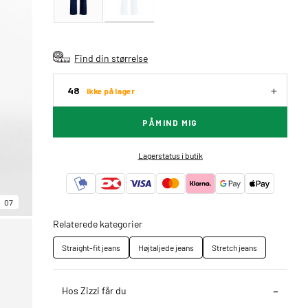
Find din størrelse
48
Ikke på lager
PÅMIND MIG
Lagerstatus i butik
07
Relaterede kategorier
Straight-fit jeans
Højtaljede jeans
Stretch jeans
Hos Zizzi får du