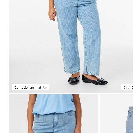
Se modellens mål
01