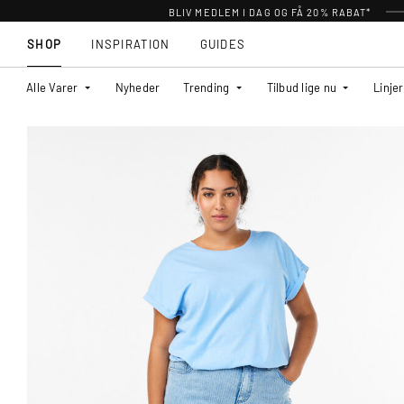
BLIV MEDLEM I DAG OG FÅ 20% RABAT*
SHOP
INSPIRATION
GUIDES
Alle Varer
Nyheder
Trending
Tilbud lige nu
Linjer