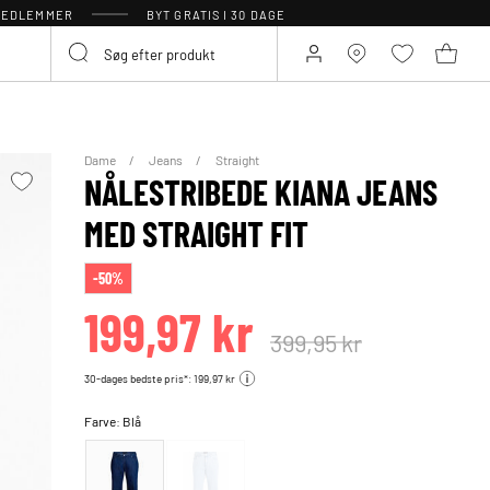
 MEDLEMMER
BYT GRATIS I 30 DAGE
Dame
Jeans
Straight
NÅLESTRIBEDE KIANA JEANS
MED STRAIGHT FIT
-50%
199,97 kr
399,95 kr
30-dages bedste pris*: 199,97 kr
Farve:
Blå