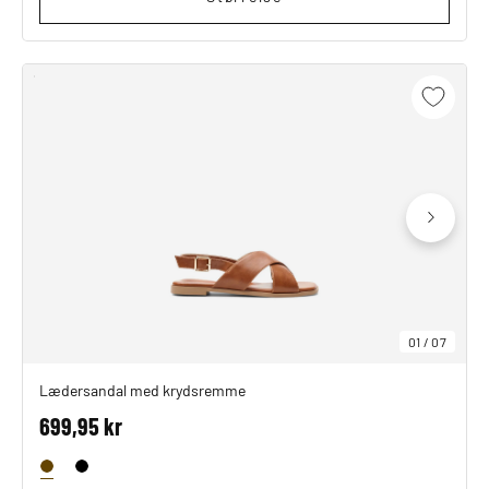
01
/
07
Lædersandal med krydsremme
699,95 kr