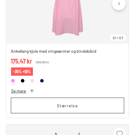
01
/
07
Ankellang kjole med vingeærmer og bindebånd
175,47 kr
Price reduced from
299,95 kr
to
-35% +10%
Se mere
Størrelse