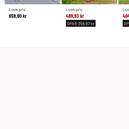
Look pris
Look pris
Loo
659,90 kr
489,93 kr
404
SPAR
359,97 kr
S