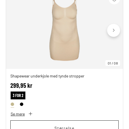
01
/
08
Shapewear underkjole med tynde stropper
299,95 kr
3 FOR 2
Se mere
Størrelse