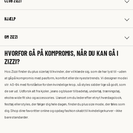
CLUB ZIZZI
HJÆLP
OM ZIZZI
HVORFOR GÅ PÅ KOMPROMIS, NÅR DU KAN GÅ I
ZIZZI?
Hos Zizzi finder du plus size tøj til kvinder, der vil klæde sig, som de har lyst til – uden
at gå på kompromis med pasform, komfort eller de nyeste trends. Vi designer mode i
str. 40-64 med forståelse for den kvindelige krop, så styles sidder lige så godt, som
de ser ud. Udforsk alt fra kjoler, jeans og bluser til badetøj, undertøj, træningstøj,
ekstra wide fit sko og accessories. Uanset om du leder efter et nyt hverdagslook,
festtøj eller styles, der følger dig hele dagen, finder du plus size mode, der føles som
dig. Shop dine favoritter online og opdag fashion skabt til kvindelige kurver – ikke
bare standarder.