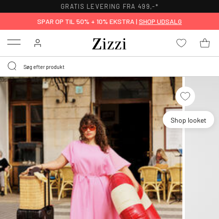
GRATIS LEVERING FRA 499,-*
SPAR OP TIL 50% + 10% EKSTRA |
SHOP UDSALG
Menu
Shop looket