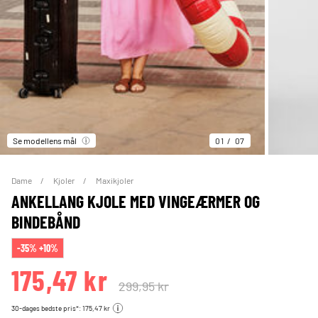
Se modellens mål
01
07
Dame
Kjoler
Maxikjoler
ANKELLANG KJOLE MED VINGEÆRMER OG
BINDEBÅND
-35% +10%
175,47 kr
299,95 kr
30-dages bedste pris*: 175,47 kr