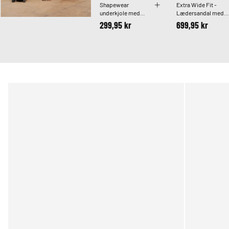
Shapewear
Extra Wide Fit -
underkjole med
Lædersandal med
tynde stropper
krydsremme
299,95 kr
699,95 kr