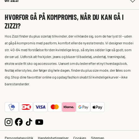
OM ZIZZI
HVORFOR GÅ PÅ KOMPROMIS, NÅR DU KAN GÅ I
ZIZZI?
Hos Zizzi finder du plus size tøj til kvinder, der vil klæde sig, som de har lyst til – uden
at gå på kompromis med pasform, komfort eller de nyeste trends. Vi designer mode i
str. 40-64 med forståelse for den kvindelige krop, så styles sidder lige så godt, som
de ser ud. Udforsk alt fra kjoler, jeans og bluser til badetøj, undertøj, træningstøj,
ekstra wide fit sko og accessories. Uanset om du leder efter et nyt hverdagslook,
festtøj eller styles, der følger dig hele dagen, finder du plus size mode, der føles som
dig. Shop dine favoritter online og opdag fashion skabt til kvindelige kurver – ikke
bare standarder.
Persondatapolitik
Handelsbetingelser
Cookies
Sitemap