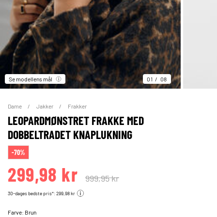
Se modellens mål
01
08
Dame
Jakker
Frakker
LEOPARDMØNSTRET FRAKKE MED
DOBBELTRADET KNAPLUKNING
-70%
299,98 kr
999,95 kr
30-dages bedste pris*: 299,98 kr
Farve:
Brun