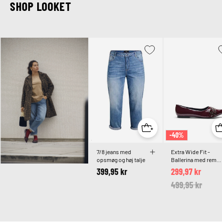
SHOP LOOKET
-40%
7/8 jeans med
Extra Wide Fit -
opsmøg og høj talje
Ballerina med rem
og nitter
399,95 kr
299,97 kr
Price reduced 
499,95 kr
to