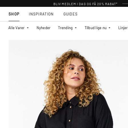
BLIV MEDLEM I DAG OG FÅ 20% RABAT*
SHOP
INSPIRATION
GUIDES
Alle Varer
Nyheder
Trending
Tilbud lige nu
Linjer