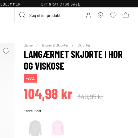
 MEDLEMMER
BYT GRATIS I 30 DAGE
Dame
Bluser & Skjorter
Skjorter
LANGÆRMET SKJORTE I HØR
OG VISKOSE
-70%
104,98 kr
349,95 kr
Farve:
Sort