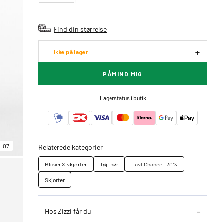
Find din størrelse
Ikke på lager
PÅMIND MIG
Lagerstatus i butik
07
Relaterede kategorier
Bluser & skjorter
Tøj i hør
Last Chance - 70%
Skjorter
Hos Zizzi får du