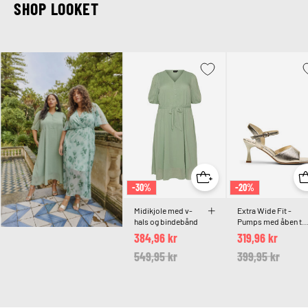
SHOP LOOKET
-30%
-20%
Midikjole med v-
Extra Wide Fit -
hals og bindebånd
Pumps med åben tå
og firkantet snude
384,96 kr
319,96 kr
Price reduced from
549,95 kr
to
Price reduced 
399,95 kr
to