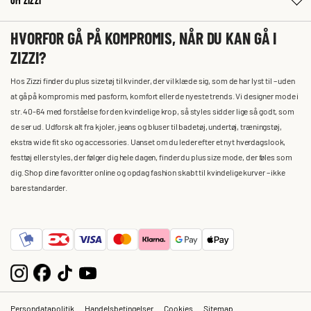
OM ZIZZI
HVORFOR GÅ PÅ KOMPROMIS, NÅR DU KAN GÅ I
ZIZZI?
Hos Zizzi finder du plus size tøj til kvinder, der vil klæde sig, som de har lyst til – uden
at gå på kompromis med pasform, komfort eller de nyeste trends. Vi designer mode i
str. 40-64 med forståelse for den kvindelige krop, så styles sidder lige så godt, som
de ser ud. Udforsk alt fra kjoler, jeans og bluser til badetøj, undertøj, træningstøj,
ekstra wide fit sko og accessories. Uanset om du leder efter et nyt hverdagslook,
festtøj eller styles, der følger dig hele dagen, finder du plus size mode, der føles som
dig. Shop dine favoritter online og opdag fashion skabt til kvindelige kurver – ikke
bare standarder.
Persondatapolitik
Handelsbetingelser
Cookies
Sitemap