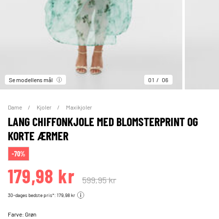
Se modellens mål
01
06
Dame
Kjoler
Maxikjoler
LANG CHIFFONKJOLE MED BLOMSTERPRINT OG
KORTE ÆRMER
-70%
179,98 kr
599,95 kr
30-dages bedste pris*: 179,98 kr
Farve:
Grøn