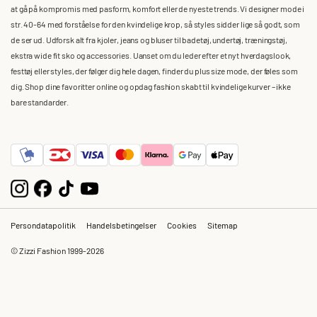
at gå på kompromis med pasform, komfort eller de nyeste trends. Vi designer mode i
str. 40-64 med forståelse for den kvindelige krop, så styles sidder lige så godt, som
de ser ud. Udforsk alt fra kjoler, jeans og bluser til badetøj, undertøj, træningstøj,
ekstra wide fit sko og accessories. Uanset om du leder efter et nyt hverdagslook,
festtøj eller styles, der følger dig hele dagen, finder du plus size mode, der føles som
dig. Shop dine favoritter online og opdag fashion skabt til kvindelige kurver – ikke
bare standarder.
Persondatapolitik
Handelsbetingelser
Cookies
Sitemap
© Zizzi Fashion 1999-2026