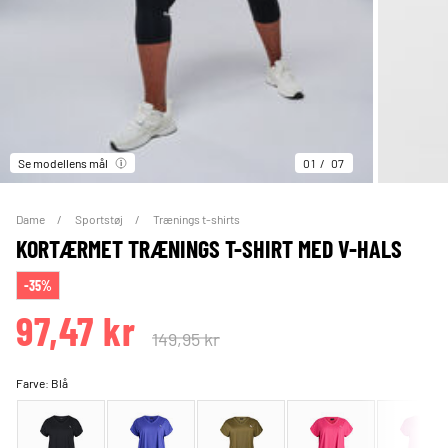
Se modellens mål
01
07
Dame
Sportstøj
Trænings t-shirts
KORTÆRMET TRÆNINGS T-SHIRT MED V-HALS
-35%
97,47 kr
149,95 kr
Farve:
Blå