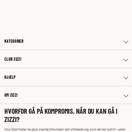
KATEGORIER
CLUB ZIZZI
HJÆLP
OM ZIZZI
HVORFOR GÅ PÅ KOMPROMIS, NÅR DU KAN GÅ I
ZIZZI?
Hos Zizzi finder du plus size tøj til kvinder, der vil klæde sig, som de har lyst til – uden