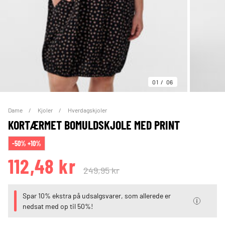
01
06
Dame
Kjoler
Hverdagskjoler
KORTÆRMET BOMULDSKJOLE MED PRINT
-50% +10%
112,48 kr
249,95 kr
Spar 10% ekstra på udsalgsvarer, som allerede er
nedsat med op til 50%!