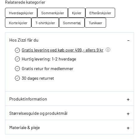
Relaterede kategorier
Hverdagskjoler
Sommerkjoler
Kjoler
Efterårskjoler
Korte kjoler
T-shirtkjoler
Sommertøj
Tunikaer
Hos Zizzi får du
Gratis levering ved køb over 499,- ellers 9 kr
Hurtig levering­: 1-2 hverdage
Gratis retur for medlemmer
30 dages returret
Produktinformation
Størrelsesguide og produktmål
Materiale & pleje