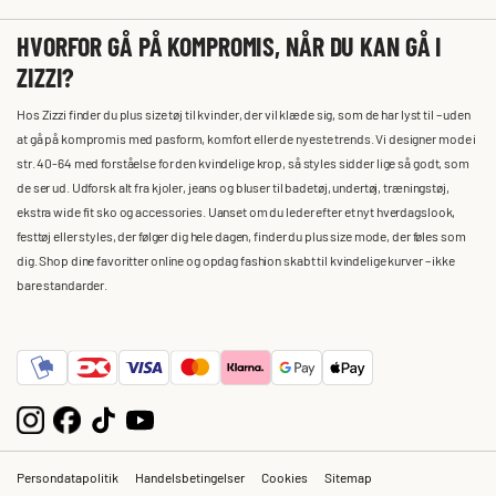
HVORFOR GÅ PÅ KOMPROMIS, NÅR DU KAN GÅ I
ZIZZI?
Hos Zizzi finder du plus size tøj til kvinder, der vil klæde sig, som de har lyst til – uden
at gå på kompromis med pasform, komfort eller de nyeste trends. Vi designer mode i
str. 40-64 med forståelse for den kvindelige krop, så styles sidder lige så godt, som
de ser ud. Udforsk alt fra kjoler, jeans og bluser til badetøj, undertøj, træningstøj,
ekstra wide fit sko og accessories. Uanset om du leder efter et nyt hverdagslook,
festtøj eller styles, der følger dig hele dagen, finder du plus size mode, der føles som
dig. Shop dine favoritter online og opdag fashion skabt til kvindelige kurver – ikke
bare standarder.
Persondatapolitik
Handelsbetingelser
Cookies
Sitemap