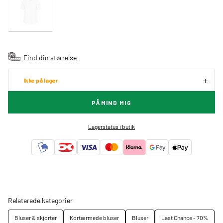
Find din størrelse
Ikke på lager
PÅMIND MIG
Lagerstatus i butik
Relaterede kategorier
Bluser & skjorter
Kortærmede bluser
Bluser
Last Chance - 70%