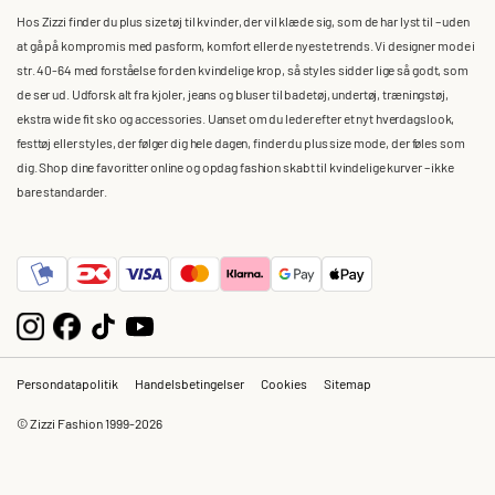
Hos Zizzi finder du plus size tøj til kvinder, der vil klæde sig, som de har lyst til – uden
at gå på kompromis med pasform, komfort eller de nyeste trends. Vi designer mode i
str. 40-64 med forståelse for den kvindelige krop, så styles sidder lige så godt, som
de ser ud. Udforsk alt fra kjoler, jeans og bluser til badetøj, undertøj, træningstøj,
ekstra wide fit sko og accessories. Uanset om du leder efter et nyt hverdagslook,
festtøj eller styles, der følger dig hele dagen, finder du plus size mode, der føles som
dig. Shop dine favoritter online og opdag fashion skabt til kvindelige kurver – ikke
bare standarder.
Persondatapolitik
Handelsbetingelser
Cookies
Sitemap
© Zizzi Fashion 1999-2026