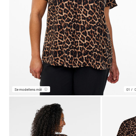
Se modellens mål
01