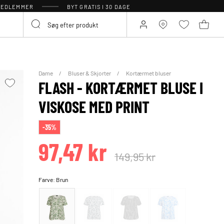
 MEDLEMMER
BYT GRATIS I 30 DAGE
Dame
Bluser & Skjorter
Kortærmet bluser
FLASH - KORTÆRMET BLUSE I
VISKOSE MED PRINT
-35%
97,47 kr
149,95 kr
Farve:
Brun