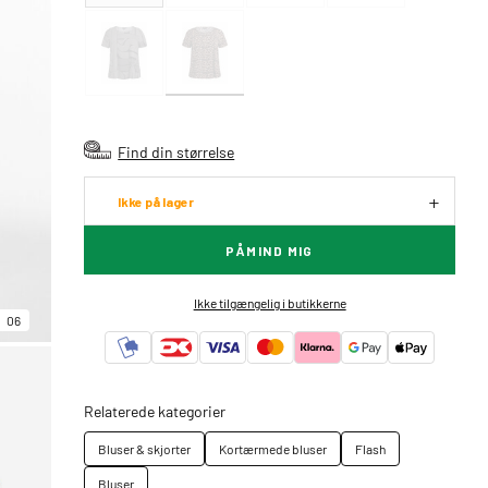
Find din størrelse
Ikke på lager
PÅMIND MIG
Ikke tilgængelig i butikkerne
06
Relaterede kategorier
Bluser & skjorter
Kortærmede bluser
Flash
Bluser