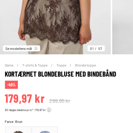
Se modellens mål
01
07
Dame
T-shirts & Toppe
Toppe
Blonde toppe
KORTÆRMET BLONDEBLUSE MED BINDEBÅND
-40%
179,97 kr
299,95 kr
30-dages bedste pris*: 179,97 kr
Farve:
Brun