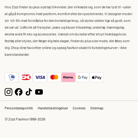
Hos Zizzi finder du plus size tøj til kvinder, der vil klæde sig, som de har lyst til – uden
at gå på kompromis med pasform, komfort eller de nyeste trends. Vi designer mode i
str. 40-64 med forståelse for den kvindelige krop, så styles sidder lige så godt, som
de ser ud. Udforsk alt fra kjoler, jeans og bluser til badetøj, undertøj, træningstøj,
ekstra wide fit sko og accessories. Uanset om du leder efter et nyt hverdagslook,
festtøj eller styles, der følger dig hele dagen, finder du plus size mode, der føles som
dig. Shop dine favoritter online og opdag fashion skabt til kvindelige kurver – ikke
bare standarder.
Persondatapolitik
Handelsbetingelser
Cookies
Sitemap
© Zizzi Fashion 1999-2026