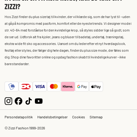
ZIZZI?
Hos Zizzi finder du plus size tøj til kvinder, der vil klæde sig, som de har lyst til – uden
at gå på kompromis med pasform, komfort eller de nyeste trends. Vi designer mode i
str. 40-64 med forståelse for den kvindelige krop, så styles sidder lige så godt, som
de ser ud. Udforsk alt fra kjoler, jeans og bluser til badetøj, undertøj, træningstøj,
ekstra wide fit sko og accessories. Uanset om du leder efter et nyt hverdagslook,
festtøj eller styles, der følger dig hele dagen, finder du plus size mode, der føles som
dig. Shop dine favoritter online og opdag fashion skabt til kvindelige kurver – ikke
bare standarder.
Persondatapolitik
Handelsbetingelser
Cookies
Sitemap
© Zizzi Fashion 1999-2026