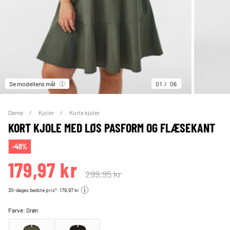
Se modellens mål
01
06
Dame
Kjoler
Korte kjoler
KORT KJOLE MED LØS PASFORM OG FLÆSEKANT
-40%
179,97 kr
299,95 kr
30-dages bedste pris*: 179,97 kr
Farve:
Grøn