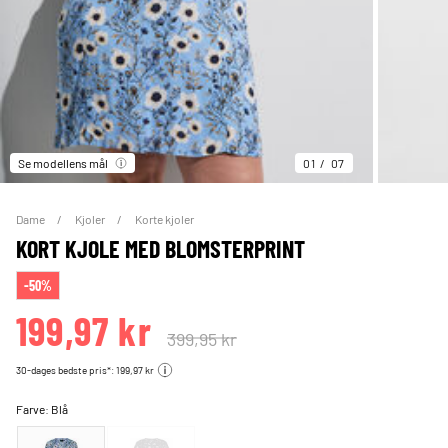
Se modellens mål
01
07
Dame
Kjoler
Korte kjoler
KORT KJOLE MED BLOMSTERPRINT
-50%
199,97 kr
399,95 kr
30-dages bedste pris*: 199,97 kr
Farve:
Blå