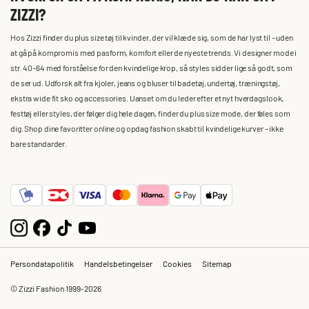
ZIZZI?
Hos Zizzi finder du plus size tøj til kvinder, der vil klæde sig, som de har lyst til – uden
at gå på kompromis med pasform, komfort eller de nyeste trends. Vi designer mode i
str. 40-64 med forståelse for den kvindelige krop, så styles sidder lige så godt, som
de ser ud. Udforsk alt fra kjoler, jeans og bluser til badetøj, undertøj, træningstøj,
ekstra wide fit sko og accessories. Uanset om du leder efter et nyt hverdagslook,
festtøj eller styles, der følger dig hele dagen, finder du plus size mode, der føles som
dig. Shop dine favoritter online og opdag fashion skabt til kvindelige kurver – ikke
bare standarder.
Persondatapolitik
Handelsbetingelser
Cookies
Sitemap
© Zizzi Fashion 1999-2026