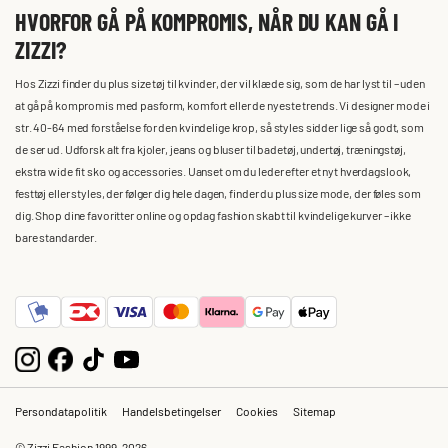
HVORFOR GÅ PÅ KOMPROMIS, NÅR DU KAN GÅ I
ZIZZI?
Hos Zizzi finder du plus size tøj til kvinder, der vil klæde sig, som de har lyst til – uden
at gå på kompromis med pasform, komfort eller de nyeste trends. Vi designer mode i
str. 40-64 med forståelse for den kvindelige krop, så styles sidder lige så godt, som
de ser ud. Udforsk alt fra kjoler, jeans og bluser til badetøj, undertøj, træningstøj,
ekstra wide fit sko og accessories. Uanset om du leder efter et nyt hverdagslook,
festtøj eller styles, der følger dig hele dagen, finder du plus size mode, der føles som
dig. Shop dine favoritter online og opdag fashion skabt til kvindelige kurver – ikke
bare standarder.
Persondatapolitik
Handelsbetingelser
Cookies
Sitemap
© Zizzi Fashion 1999-2026