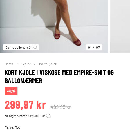
Se modellens mål
01
07
Dame
Kjoler
Korte kjoler
KORT KJOLE I VISKOSE MED EMPIRE-SNIT OG
BALLONÆRMER
-40%
299,97 kr
499,95 kr
30-dages bedste pris*: 299,97 kr
Farve:
Rød