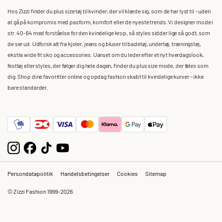
Hos Zizzi finder du plus size tøj til kvinder, der vil klæde sig, som de har lyst til – uden
at gå på kompromis med pasform, komfort eller de nyeste trends. Vi designer mode i
str. 40-64 med forståelse for den kvindelige krop, så styles sidder lige så godt, som
de ser ud. Udforsk alt fra kjoler, jeans og bluser til badetøj, undertøj, træningstøj,
ekstra wide fit sko og accessories. Uanset om du leder efter et nyt hverdagslook,
festtøj eller styles, der følger dig hele dagen, finder du plus size mode, der føles som
dig. Shop dine favoritter online og opdag fashion skabt til kvindelige kurver – ikke
bare standarder.
Persondatapolitik
Handelsbetingelser
Cookies
Sitemap
© Zizzi Fashion 1999-2026