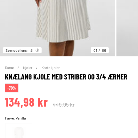
Se modellens mål
01
06
Dame
Kjoler
Korte kjoler
KNÆLANG KJOLE MED STRIBER OG 3/4 ÆRMER
-70%
134,98 kr
449,95 kr
Farve:
Vanilla