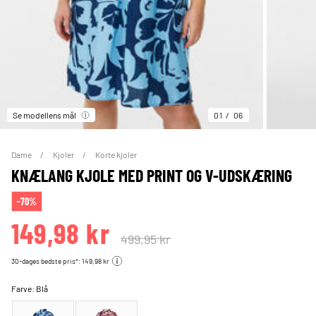
Se modellens mål
01
06
Dame
Kjoler
Korte kjoler
KNÆLANG KJOLE MED PRINT OG V-UDSKÆRING
-70%
149,98 kr
499,95 kr
30-dages bedste pris*: 149,98 kr
Farve:
Blå