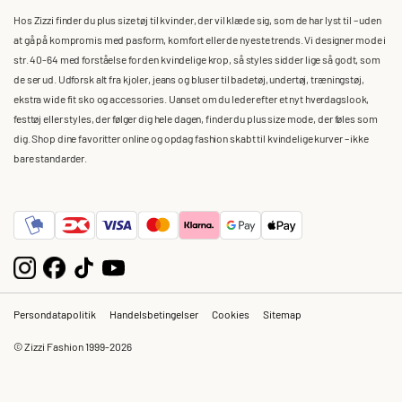
Hos Zizzi finder du plus size tøj til kvinder, der vil klæde sig, som de har lyst til – uden
at gå på kompromis med pasform, komfort eller de nyeste trends. Vi designer mode i
str. 40-64 med forståelse for den kvindelige krop, så styles sidder lige så godt, som
de ser ud. Udforsk alt fra kjoler, jeans og bluser til badetøj, undertøj, træningstøj,
ekstra wide fit sko og accessories. Uanset om du leder efter et nyt hverdagslook,
festtøj eller styles, der følger dig hele dagen, finder du plus size mode, der føles som
dig. Shop dine favoritter online og opdag fashion skabt til kvindelige kurver – ikke
bare standarder.
Persondatapolitik
Handelsbetingelser
Cookies
Sitemap
© Zizzi Fashion 1999-2026